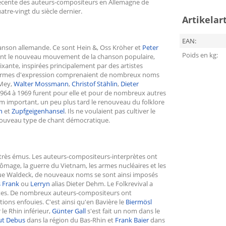
e récente des auteurs-compositeurs en Allemagne de
atre-vingt du siècle dernier.
Artikelar
EAN:
 chanson allemande. Ce sont Hein &, Oss Kröher et
Peter
Poids en kg:
vant le nouveau mouvement de la chanson populaire,
xante, inspirées principalement par des artistes
es formes d'expression comprenaient de nombreux noms
 Mey,
Walter Mossmann
,
Christof Stählin
,
Dieter
 1964 à 1969 furent pour elle et pour de nombreux autres
m important, un peu plus tard le renouveau du folklore
n
et
Zupfgeigenhansel
. Ils ne voulaient pas cultiver le
nouveau type de chant démocratique.
très émus. Les auteurs-compositeurs-interprètes ont
chômage, la guerre du Vietnam, les armes nucléaires et les
que Waldeck, de nouveaux noms se sont ainsi imposés
 Frank
ou
Lerryn
alias Dieter Dehm. Le Folkrevival a
ctes. De nombreux auteurs-compositeurs ont
ions enfouies. C'est ainsi qu'en Bavière le
Biermösl
le Rhin inférieur,
Günter Gall
s'est fait un nom dans le
t Debus
dans la région du Bas-Rhin et
Frank Baier
dans