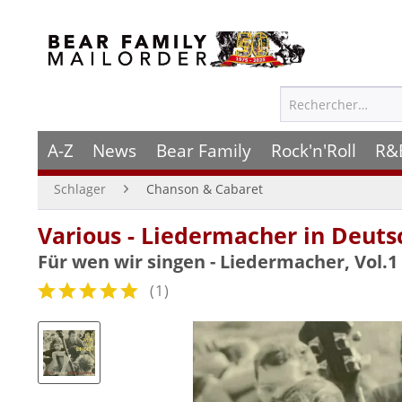
A-Z
News
Bear Family
Rock'n'Roll
R&
Schlager
Chanson & Cabaret
Various - Liedermacher in Deuts
Für wen wir singen - Liedermacher, Vol.1 
(
1
)