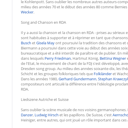
le Kohlenpott. Sans oublier les nombreux autres auteurs-compos
milieu des années 70 et le début des années 80 comme Bernie
Wecker
.
Song and Chanson en RDA
Il y a aussi la chanson et la chanson en RDA - prises au sérieux
sont habituées à supporter et à réprimer en tant que chansons
Busch
et
Gisela May
ont poursuivi la tradition des chansons et 
Biermann a poursuivi dans cette voie au début des années soix
bureaucratique et a été interdit de paraître et de publier. En 
dans lesquels
Perry Friedman
, Hartmut König,
Bettina Wegner
e
de l'Etat, le mouvement de chant de la FDJ s'est développé, avec
Dresden song group. Au milieu des années soixante-dix, les théâtr
Schicht et les groupes folkloriques tels que
Folkländer
et Wachol
Dans les années 1980,
Gerhard Gundermann
,
Stephan Krawczy
compositeurs ont articulé la différence entre l'idéologie proclamé
RDA.
Liedszene Autriche et Suisse
Sans oublier la scène musicale de nos voisins germanophones.
Danzer
,
Ludwig Hirsch
et les papillons. De Suisse, c'est
Aernsch
Heiniger, entre autres, qui ont joué un rôle important dans ces