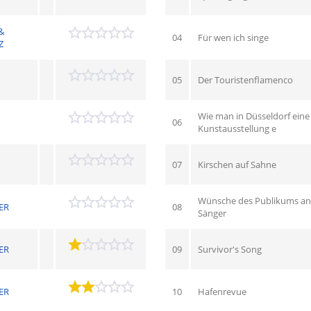
&
04
Für wen ich singe
Z
05
Der Touristenflamenco
Wie man in Düsseldorf eine
06
Kunstausstellung e
07
Kirschen auf Sahne
Wünsche des Publikums an
ER
08
Sänger
ER
09
Survivor's Song
ER
10
Hafenrevue