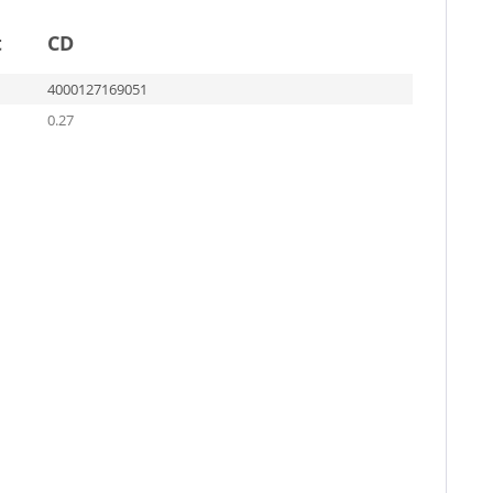
t
CD
4000127169051
0.27