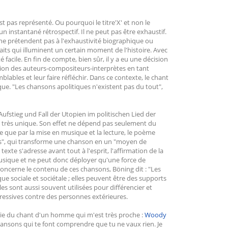
pas représenté. Ou pourquoi le titre'X' et non le
est un instantané rétrospectif. Il ne peut pas être exhaustif.
e prétendent pas à l'exhaustivité biographique ou
raits qui illuminent un certain moment de l'histoire. Avec
facile. En fin de compte, bien sûr, il y a eu une décision
ion des auteurs-compositeurs-interprètes en tant
ables et leur faire réfléchir. Dans ce contexte, le chant
ue. "Les chansons apolitiques n'existent pas du tout",
Aufstieg und Fall der Utopien im politischen Lied der
 très unique. Son effet ne dépend pas seulement du
rce que par la mise en musique et la lecture, le poème
ns", qui transforme une chanson en un "moyen de
texte s'adresse avant tout à l'esprit, l'affirmation de la
usique et ne peut donc déployer qu'une force de
concerne le contenu de ces chansons, Böning dit : "Les
que sociale et sociétale ; elles peuvent être des supports
es sont aussi souvent utilisées pour différencier et
gressives contre des personnes extérieures.
hie du chant d'un homme qui m'est très proche :
Woody
es chansons qui te font comprendre que tu ne vaux rien. Je