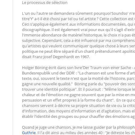
Le processus de sélection
L'un ou l'autre se demandera sûrement pourquoi'Soundso' n'est 
titre'Y' a-t-il été choisi par tel ou tel artiste ? Cette collection 
Ceci s'applique également aux informations documentées, qui n
discographique. Il est également vrai pour eux qu'il s'agit d'ext
l'immense abondance de matériel historique, le choix n'a pas été 
subjective. Cependant, cela a été influencé par ma compréhens
qu'artistes qui veulent communiquer quelque chose à leurs sembl
politique ne peut être séparé d'un chant prétendument apolitiq
disait Franz Josef Degenhardt en 1967.
Holger Böning écrit dans son livre'Der Traum von einer Sache - 
Bundesrepublik und der DDR' : "La chanson est une forme d'art
texte, oui, souvent le texte n'est que la moitié de l'histoire, pa
gagne une nouvelle qualité." Böning parle du "pouvoir des so
trouver une identité politique". Et il poursuit : "Même lorsque le 
chaleur et de l'émotion ne gagne souvent que par la mise en m
persuasion et un effet propres à la forme du chant". En ce qui 
chansons servent à décrire sa propre situation de vie ou la criti
d'information, des moyens d'information et d'agitation, mais ell
établir l'identité des groupes ou pour chauffer des émotions a
Quand je juge une chanson, je me laisse guider par la philosop
Guthrie
. Il l'a dit ainsi au milieu des années 40 : "Je déteste l