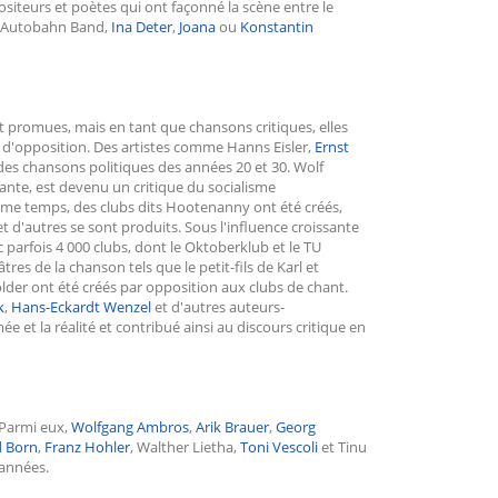
iteurs et poètes qui ont façonné la scène entre le
s Autobahn Band,
Ina Deter
,
Joana
ou
Konstantin
 et promues, mais en tant que chansons critiques, elles
 d'opposition. Des artistes comme Hanns Eisler,
Ernst
des chansons politiques des années 20 et 30. Wolf
ante, est devenu un critique du socialisme
même temps, des clubs dits Hootenanny ont été créés,
t d'autres se sont produits. Sous l'influence croissante
 parfois 4 000 clubs, dont le Oktoberklub et le TU
es de la chanson tels que le petit-fils de Karl et
der ont été créés par opposition aux clubs de chant.
k
,
Hans-Eckardt Wenzel
et d'autres auteurs-
e et la réalité et contribué ainsi au discours critique en
 Parmi eux,
Wolfgang Ambros
,
Arik Brauer
,
Georg
d Born
,
Franz Hohler
, Walther Lietha,
Toni Vescoli
et Tinu
 années.