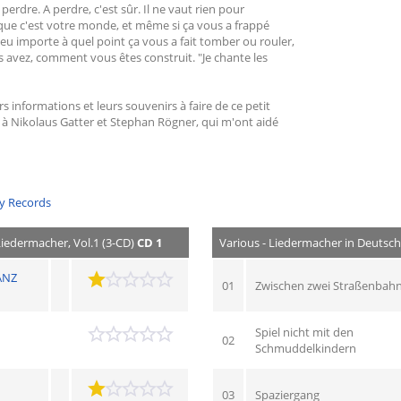
rdre. A perdre, c'est sûr. Il ne vaut rien pour
que c'est votre monde, et même si ça vous a frappé
u importe à quel point ça vous a fait tomber ou rouler,
s avez, comment vous êtes construit. "Je chante les
rs informations et leurs souvenirs à faire de ce petit
i à Nikolaus Gatter et Stephan Rögner, qui m'ont aidé
ly Records
Liedermacher, Vol.1 (3-CD)
CD 1
Various - Liedermacher in Deutschl
ANZ
01
Zwischen zwei Straßenbah
Spiel nicht mit den
02
Schmuddelkindern
03
Spaziergang