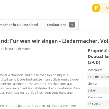
P
M
ermacher in Deutschland
Évaluations
1
nd: Für wen wir singen - Liedermacher, Vol.
 de lecture : 3h 50min.
Propriétés 
Deutschlan
(3-CD)
Interpret:
 si la chanson, surtout la chanson politique, a
Titre de l'albu
d'œil sur la Liederbestenliste mensuelle montre à quel
Genre
 chantent "allemand" est vivante : Des chansons aux
 pas nécessairement les habitudes d'écoute établies. Cela
Label
ues, rock, jazz ou rap. Ils s'inscrivent tous dans une
Preiscode
Edition 2
 ne remonte pas aussi loin, bien sûr. Pour la première