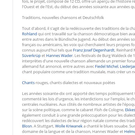
fois, le projet, composé de 12 CD, offre un aperçu de l'histoir
l'Ouest et de l'Est, du début des années soixante aux années qu
Traditions, nouvelles chansons et Deutschfolk
Tout d'abord, il s'agit de la redécouverte des traditions de la
Rohland
qui ont travaillé sur la chanson démocratique bien a
entre autres dans le Bündische Jugend. Au début des années soi
français ou américains, les voix qui cherchaient leurs propr
connus aujourd'hui tels que
Franz Josef Degenhardt
, Reinhard
Süverkrüp
et
Hannes Wader
. Les festivals de Burg Waldeck de
interprètes d'une nouvelle chanson allemande un premier foru
allemand fut annoncé, entre autres avec
Fiedel Michel
,
Liederja
chant populaire comme une tradition muséale, mais créer un 
Chants
rouges, chants dialectes et nouveaux poètes
Les années soixante-dix ont apporté des temps politiquement 
commenté les lois d'urgence, les interdictions sur l'emploi, le 
centrales nucléaires. Aux côtés de nombreux artistes de l'épo
sur la scène politique, comme le cabaret Floh de Cologne,
Ekkes
également conduit à une grande préoccupation pour les diale
redécouvert les dialectes de leur région natale comme des tradit
Blosn
. A Stuttgart,
Wolle Kriwanek
a chanté le blues souabe. Sur 
domaine de la langue et de la chanson, Hannes Wader et
Helmu