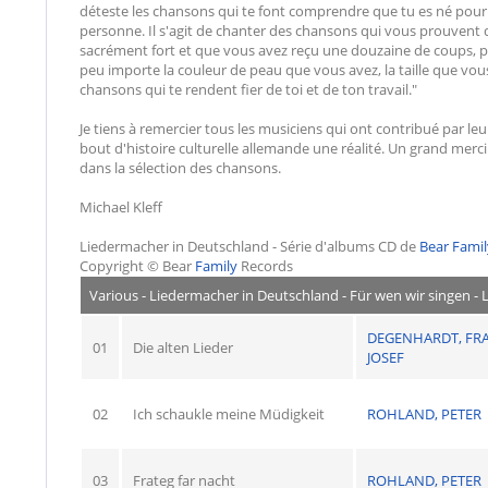
déteste les chansons qui te font comprendre que tu es né pour pe
personne. Il s'agit de chanter des chansons qui vous prouvent 
sacrément fort et que vous avez reçu une douzaine de coups, pe
peu importe la couleur de peau que vous avez, la taille que vou
chansons qui te rendent fier de toi et de ton travail."
Je tiens à remercier tous les musiciens qui ont contribué par leu
bout d'histoire culturelle allemande une réalité. Un grand merc
dans la sélection des chansons.
Michael Kleff
Liedermacher in Deutschland - Série d'albums CD de
Bear Fami
Copyright © Bear
Family
Records
Various - Liedermacher in Deutschland - Für wen wir singen - 
DEGENHARDT, FR
01
Die alten Lieder
JOSEF
02
Ich schaukle meine Müdigkeit
ROHLAND, PETER
03
Frateg far nacht
ROHLAND, PETER