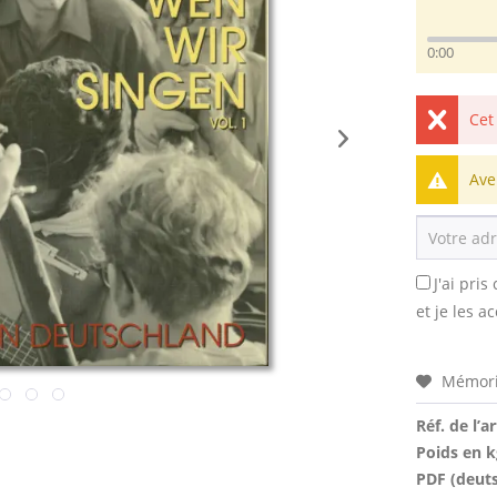
0:00
Cet
Ave
J'ai pri
et je les a
Mémori
Réf. de l’ar
Poids en k
PDF (deut