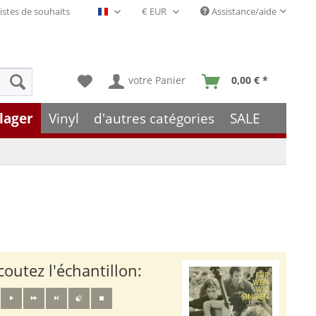
istes de souhaits
Assistance/aide
Français- FR
votre Panier
0,00 € *
lager
Vinyl
d'autres catégories
SALE
coutez l'échantillon: