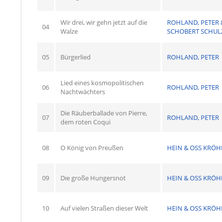
Wir drei, wir gehn jetzt auf die
ROHLAND, PETER 
04
Walze
SCHOBERT SCHUL
05
Bürgerlied
ROHLAND, PETER
Lied eines kosmopolitischen
06
ROHLAND, PETER
Nachtwächters
Die Räuberballade von Pierre,
07
ROHLAND, PETER
dem roten Coqui
08
O König von Preußen
HEIN & OSS KRÖH
09
Die große Hungersnot
HEIN & OSS KRÖH
10
Auf vielen Straßen dieser Welt
HEIN & OSS KRÖH