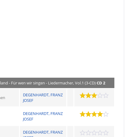
and - Für wen wir singen - Liedermacher, Vol.1 (3-CD)
CD 2
DEGENHARDT, FRANZ
nen
JOSEF
DEGENHARDT, FRANZ
JOSEF
DEGENHARDT, FRANZ