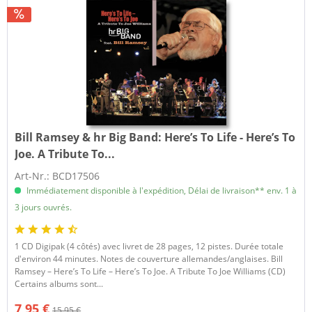
Bill Ramsey & hr Big Band:
Here’s To Life - Here’s To
Joe. A Tribute To...
Art-Nr.: BCD17506
Immédiatement disponible à l'expédition, Délai de livraison** env. 1 à
3 jours ouvrés.
1 CD Digipak (4 côtés) avec livret de 28 pages, 12 pistes. Durée totale
d'environ 44 minutes. Notes de couverture allemandes/anglaises. Bill
Ramsey – Here’s To Life – Here’s To Joe. A Tribute To Joe Williams (CD)
Certains albums sont...
7,95 €
15,95 €