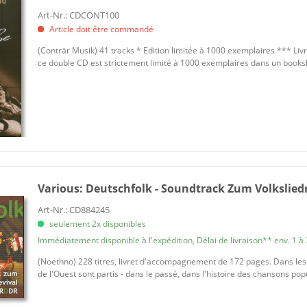
Various - Radio Tyrus
Art-Nr.: CDCONT100
Various - Schlager
Article doit être commandé
Various - Schlager
(Conträr Musik) 41 tracks * Edition limitée à 1000 exemplaires *** Livr
Various Artists
ce double CD est strictement limité à 1000 exemplaires dans un booksl
Vita, Helen
Wader, Hannes
Walldorf, Claire
Wecker, Konstantin
Werger, Stefanie
Wieder, Hanne
Wischmeyer - Oliver Kalkofe, D
Various:
Deutschfolk - Soundtrack Zum Volksliedr
Wischmeyer, Dietmar
Art-Nr.: CD884245
seulement 2x disponibles
Immédiatement disponible à l'expédition, Délai de livraison** env. 1 à 
(Noethno) 228 titres, livret d'accompagnement de 172 pages. Dans les
de l'Ouest sont partis - dans le passé, dans l'histoire des chansons po