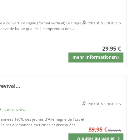
extraits sonores
e à couverture rigide (format vertical) Le tirage de
eeve de haute qualité. Il comprendra des...
29,95 €
mehr Informationen
Mémoriser
ietmar
evival...
extraits sonores
3 jours ouvrés.
 années 1970, des jeunes d'Allemagne de l'Est et
pulaires allemandes meurtries et disséquées....
89,95 €
99,95 €
Ajouter au
panier
Mémoriser