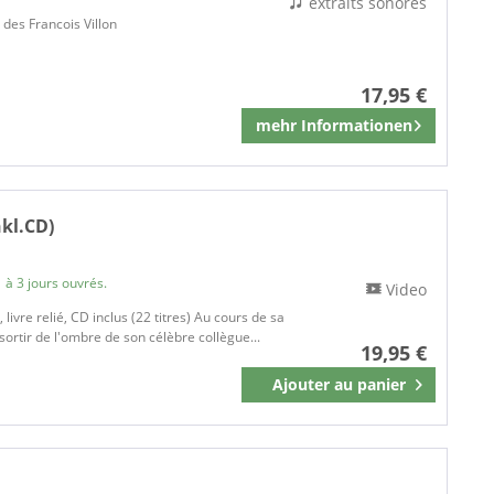
extraits sonores
 des Francois Villon
17,95 €
tt
mehr Informationen
Mémoriser
nkl.CD)
 à 3 jours ouvrés.
Video
Various - 150 Jahre Arbeiter- und Freiheitslieder
livre relié, CD inclus (22 titres) Au cours de sa
sortir de l'ombre de son célèbre collègue...
19,95 €
Various - Das deutsche Chanson und seine Geschichte
Ajouter au
panier
Mémoriser
Various - Liedermacher in Deutschland