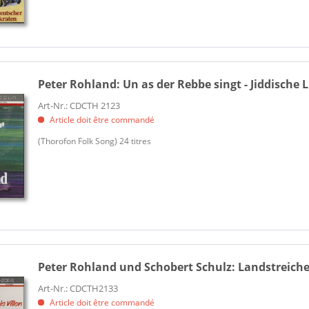
Ougenweide
Ougenweide
Peheiros
Peheiros
Peter Rohland:
Un as der Rebbe singt - Jiddische L
Quinn, Freddy
Art-Nr.: CDCTH 2123
Raabe, Max & Das Palast Orche
Article doit être commandé
Revelers, The
(Thorofon Folk Song) 24 titres
Rieck, Wolfgang
Rohland, Peter
Rohland, Peter
Rois, Sophie & Tom Pauls
Ronny
Schmickler, Wilfried
Schmidt, Ernst Wilhelm
Peter Rohland und Schobert Schulz:
Landstreicher
Sexy Boys & Andere
Spoliansky, Mischa
Art-Nr.: CDCTH2133
Article doit être commandé
Stachelschweine, Die