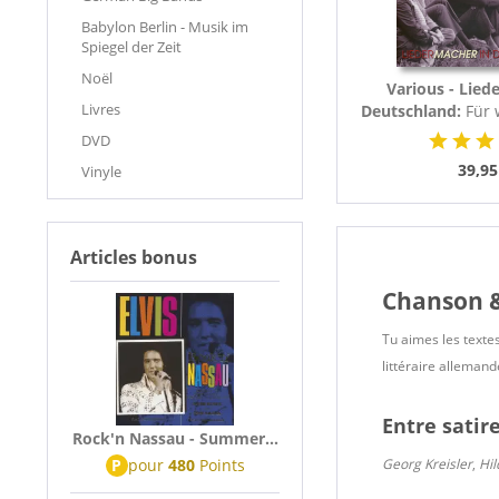
Babylon Berlin - Musik im
Spiegel der Zeit
Noël
Various - Lied
Livres
Deutschland:
Für 
- Liedermacher,
DVD
39,95
Vinyle
Articles bonus
Chanson & 
Tu aimes les textes
littéraire allemand
Entre satir
Rock'n Nassau - Summer...
P
pour
480
Points
Georg Kreisler
,
Hil