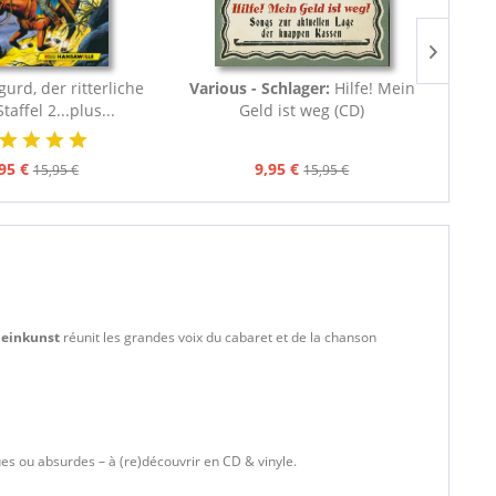
gurd, der ritterliche
Various - Schlager:
Hilfe! Mein
Va
taffel 2...plus...
Geld ist weg (CD)
Deuts
- L
95 €
9,95 €
15,95 €
15,95 €
leinkunst
réunit les grandes voix du cabaret et de la chanson
es ou absurdes – à (re)découvrir en CD & vinyle.