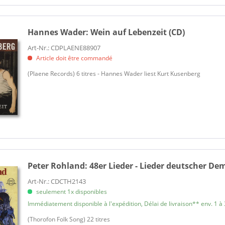
Kittner, Dietrich
Koeppel, Matthias
Krug, Manfred
Hannes Wader:
Wein auf Lebenzeit (CD)
Lange, Katherina
Art-Nr.: CDPLAENE88907
Article doit être commandé
Lonzo
(Plaene Records) 6 titres - Hannes Wader liest Kurt Kusenberg
Manger, Jürgen Von
Massary, Fritzi
May, Gisela
Mendt, Marianne
Mey, Reinhard
Müller, Wolfgang
Neumann, Günter & seine Insu
Peter Rohland:
48er Lieder - Lieder deutscher De
Neumann, Günter & seine Insu
Art-Nr.: CDCTH2143
Neuss, Wolfgang
seulement 1x disponibles
Neuss, Wolfgang
Immédiatement disponible à l'expédition, Délai de livraison** env. 1 à 
O'Montis, Paul
(Thorofon Folk Song) 22 titres
Ofarim, Esther