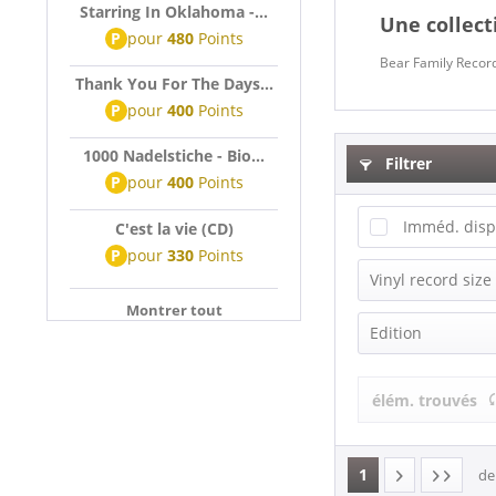
Starring In Oklahoma -...
Une collect
P
pour
480
Points
Bear Family Record
Thank You For The Days...
P
pour
400
Points
1000 Nadelstiche - Bio...
Filtrer
P
pour
400
Points
Imméd. disp
C'est la vie (CD)
P
pour
330
Points
Vinyl record size
Montrer tout
LP (12 Inch)
Edition
Compilation
élém. trouvés
Deluxe Editi
1
d