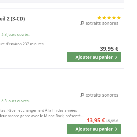
Rock
Folk Variety Records
Rock'n'Roll
FSR
Schlager und Volksmusik
il 2 (3-CD)
Herkules
extraits sonores
World
INTERCORD
 à 3 jours ouvrés.
Intercord Ton GmbH
JUBE
ture d'environ 237 minutes.
39,95 €
KLEIN ABER KUNST
Ajouter au
panier
Mémoriser
KOCH
KOCH UNIVERSAL
MADE IN GERMANY
MCA
Membran
extraits sonores
MusicTales
 à 3 jours ouvrés.
Noethno
utes. Réveil et changement À la fin des années
Plaene Records
é leur propre genre avec le Minne Rock, présenté...
13,95 €
15,95 €
PLÄNE
Ajouter au
panier
Mémoriser
PolyGram