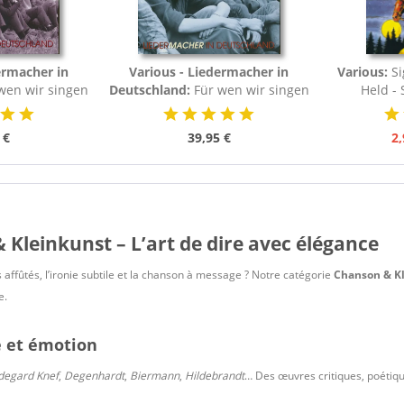
ermacher in
Various - Liedermacher in
Various:
Si
wen wir singen
Deutschland:
Für wen wir singen
Held - S
 Vol.4 (3-CD)
- Liedermacher, Vol.2 (3-CD)
 €
39,95 €
2,
Kleinkunst – L’art de dire avec élégance
 affûtés, l’ironie subtile et la chanson à message ? Notre catégorie
Chanson & K
e.
e et émotion
degard Knef
,
Degenhardt
,
Biermann
,
Hildebrandt
… Des œuvres critiques, poétiqu