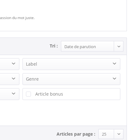
passion du mot juste.
Tri :
Label
Bear Family Records
Genre
Bella Musica
Christmas
Article bonus
BELMONT MUSIC
Country
BOB'S
Folk
Conträr
Jazz
DUO-PHON
Miscellaneous - General
EMI
Pop
Articles par page :
FOLK VARIE