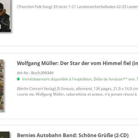
Thalheim, Barbara
(Thorofon Folk Song) 33 titres 1-21 Landstreicherballaden 22-23 Lieder
Thomas, Angelika
Thomas, Angelika
Tilmann Schneider Swing Terze
Vahl, Henry
Valente, Caterina
Various
Various
Wolfgang Müller:
Der Star der vom Himmel fiel (i
Various - 100 Jahre Kabarett
Art-Nr.: Buch399349
Various - 100 Jahre Kabarett
Immédiatement disponible à l'expédition, Délai de livraison** env. 1
(Berlin Concert Verlag) JS.Strauss, allemand, 136 pages, 21,0 x 14,0 cm, 
Various - Bear Family Records
courte vie, Wolfgang Müller, cabarettiste et acteur, n'a jamais réussi à 
Various - History
Various - History
Various - Radio Bremen
Bernies Autobahn Band:
Schöne Grüße (2-CD)