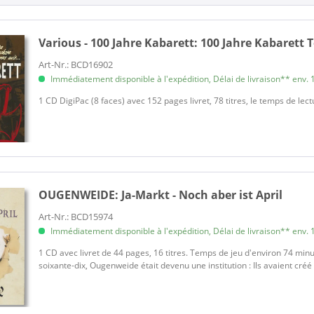
Cornel-Trio
Dark Vatter
Various - 100 Jahre Kabarett:
100 Jahre Kabarett Te
Degenhardt, Franz Josef
Die Missfits
Art-Nr.: BCD16902
Immédiatement disponible à l'expédition, Délai de livraison** env. 1
Die Vier Nachrichter
Doucet, Suzanne
1 CD DigiPac (8 faces) avec 152 pages livret, 78 titres, le temps de lec
Drei Travellers
Durand, Angele
Erhardt, Heinz
Flesner, Hannes
Geisler, Ladi
OUGENWEIDE:
Ja-Markt - Noch aber ist April
Hollaender, Friedrich
Art-Nr.: BCD15974
Insterburg & Co
Immédiatement disponible à l'expédition, Délai de livraison** env. 1
Keller, Greta
1 CD avec livret de 44 pages, 16 titres. Temps de jeu d'environ 74 min
Kiesewetter, Knut
soixante-dix, Ougenweide était devenu une institution : Ils avaient cré
Kiesewetter, Sigrun
Kinglee, Fred & Gus P. Kinglee