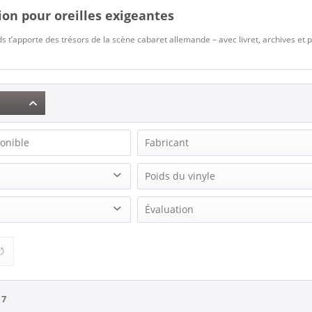
ion pour oreilles exigeantes
s t’apporte des trésors de la scène cabaret allemande – avec livret, archives et 
onible
Fabricant
Alsmann, Götz
Poids du vinyle
Andersen, Lale
180g Vinyl
Évaluation
Ascacibar, Sabrina
Bernies Autobahn Band
& plus
Brauer, Arik
& plus
on
Bry, Curt
& plus
Brüning, Uschi
& plus
e
7
Comedian Harmonists