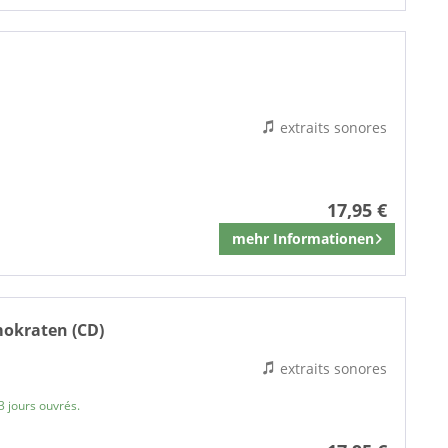
POOL
ROHLAND
ROOF
RUM Records
Laughton, Charles & Bertold Brecht & Hanns Eisler
SechzehnZehn
extraits sonores
SIREENA
Soundhouse
Ultraphon
17,95 €
UNIVERSAL
mehr Informationen
WARNER
Mémoriser
WUNDERTÜTE
laner
mokraten (CD)
laner
extraits sonores
3 jours ouvrés.