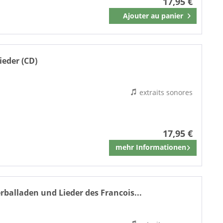
17,95 €
Ajouter au
panier
Mémoriser
ieder (CD)
ster
extraits sonores
17,95 €
mehr Informationen
Mémoriser
balladen und Lieder des Francois...