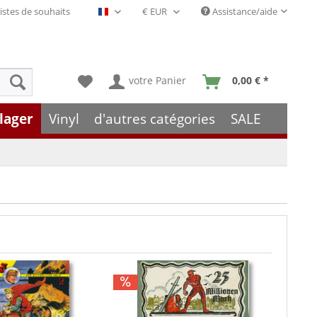
istes de souhaits
Assistance/aide
Français- FR
votre Panier
0,00 € *
lager
Vinyl
d'autres catégories
SALE