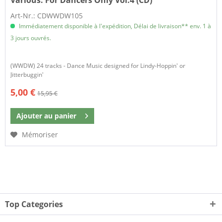
Various:
For Dancers Only Vol.4 (CD)
Art-Nr.: CDWWDW105
Immédiatement disponible à l'expédition, Délai de livraison** env. 1 à
3 jours ouvrés.
(WWDW) 24 tracks - Dance Music designed for Lindy-Hoppin' or
Jitterbuggin'
5,00 €
15,95 €
Ajouter au
panier
Mémoriser
Top Categories