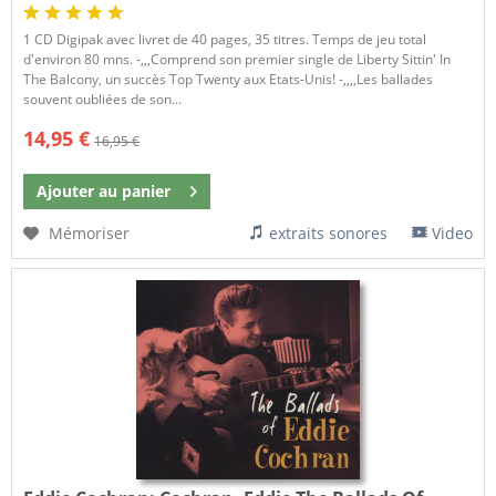
1 CD Digipak avec livret de 40 pages, 35 titres. Temps de jeu total
d'environ 80 mns. -,,,Comprend son premier single de Liberty Sittin' In
The Balcony, un succès Top Twenty aux Etats-Unis! -,,,,Les ballades
souvent oubliées de son...
14,95 €
16,95 €
Ajouter au
panier
Mémoriser
extraits sonores
Video