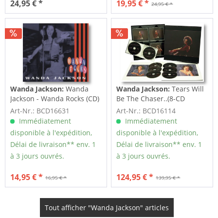
24,95 € *
19,95 € *
24,95 € *
Wanda Jackson:
Wanda
Wanda Jackson:
Tears Will
Jackson - Wanda Rocks (CD)
Be The Chaser..(8-CD
Deluxe Box Set)
Art-Nr.: BCD16631
Art-Nr.: BCD16114
Immédiatement
Immédiatement
disponible à l'expédition,
disponible à l'expédition,
Délai de livraison** env. 1
Délai de livraison** env. 1
à 3 jours ouvrés.
à 3 jours ouvrés.
14,95 € *
124,95 € *
16,95 € *
139,95 € *
Tout afficher "Wanda Jackson" articles