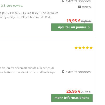
extraits sonores
 à 3 jours ouvrés.
Video
eu : . 148:59 . Billy Lee Riley – The Outtakes
s il y a Billy Lee Riley. L’homme de Red...
19,95 €
29,95 €
Ajouter au
panier
Mémoriser
ps de jeu d'environ 80 minutes. Reprises de
extraits sonores
chette cartonnée et un livret détaillé (qui
25,95 €
29,95 €
mehr Informationen
Mémoriser