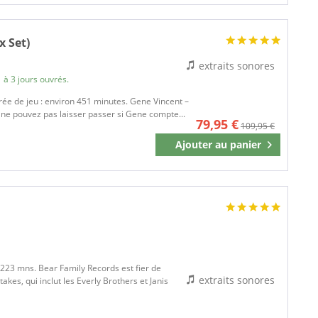
x Set)
extraits sonores
 à 3 jours ouvrés.
urée de jeu : environ 451 minutes. Gene Vincent –
s ne pouvez pas laisser passer si Gene compte...
79,95 €
109,95 €
Ajouter au
panier
Mémoriser
 223 mns. Bear Family Records est fier de
extraits sonores
akes, qui inclut les Everly Brothers et Janis