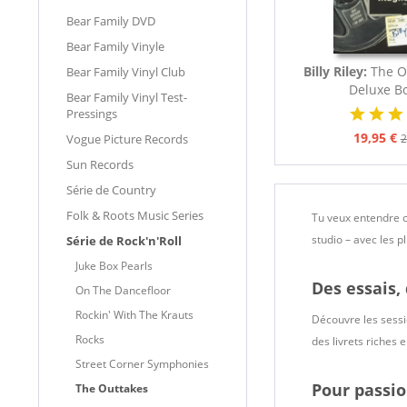
Bear Family DVD
Bear Family Vinyle
Billy Riley:
The O
Bear Family Vinyl Club
Deluxe Bo
Bear Family Vinyl Test-
Pressings
19,95 €
Vogue Picture Records
2
Sun Records
Série de Country
Folk & Roots Music Series
Tu veux entendre c
studio – avec les p
Série de Rock'n'Roll
Juke Box Pearls
Des essais,
On The Dancefloor
Rockin' With The Krauts
Découvre les sessi
Rocks
des livrets riches e
Street Corner Symphonies
Pour passio
The Outtakes