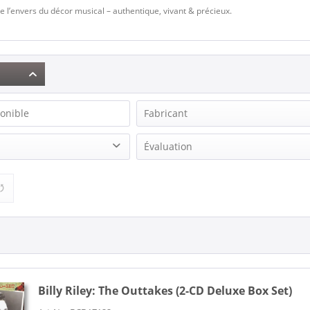
e l’envers du décor musical – authentique, vivant & précieux.
onible
Fabricant
Cash, Johnny
Évaluation
Everly Brothers, The
& plus
 Records
Riley, Billy Lee
& plus
Vincent, Gene
& plus
& plus
Billy Riley:
The Outtakes (2-CD Deluxe Box Set)