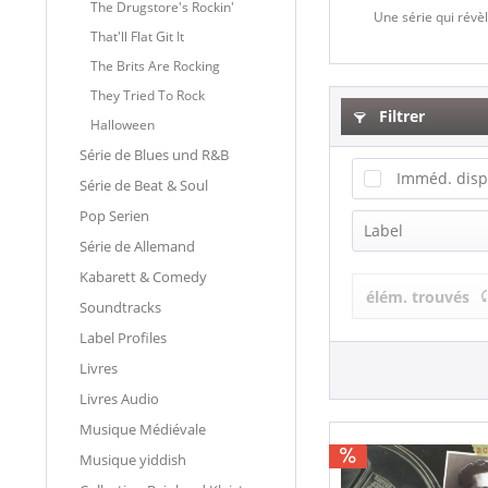
The Drugstore's Rockin'
Une série qui révèl
That'll Flat Git It
The Brits Are Rocking
They Tried To Rock
Filtrer
Halloween
Série de Blues und R&B
Imméd. disp
Série de Beat & Soul
Pop Serien
Label
Série de Allemand
Kabarett & Comedy
Bear Family
élém. trouvés
Soundtracks
Label Profiles
Livres
Livres Audio
Musique Médiévale
Musique yiddish