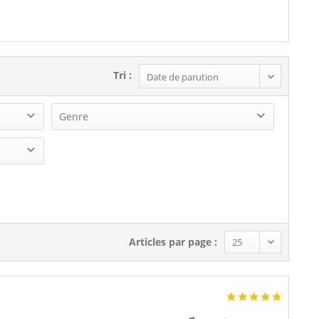
Tri :
Genre
Country
Rock'n'Roll
Articles par page :