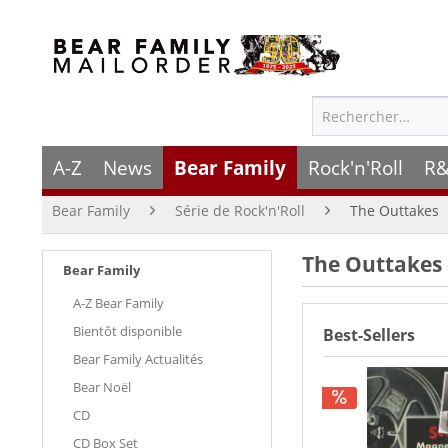
A-Z
News
Bear Family
Rock'n'Roll
R&
Bear Family
Série de Rock'n'Roll
The Outtakes
The Outtakes –
Bear Family
A-Z Bear Family
Bientôt disponible
Best-Sellers
Bear Family Actualités
Bear Noël
CD
CD Box Set