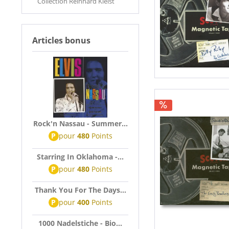
Collection Reinhard Kleist
Articles bonus
Rock'n Nassau - Summer...
P
pour
480
Points
Starring In Oklahoma -...
P
pour
480
Points
Thank You For The Days...
P
pour
400
Points
1000 Nadelstiche - Bio...