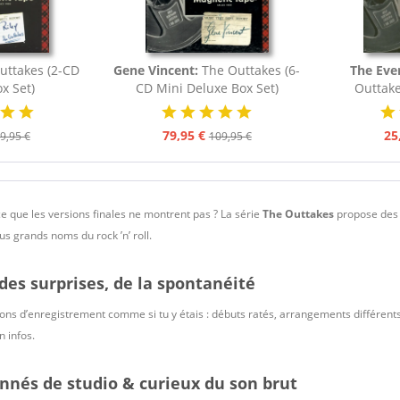
uttakes (2-CD
Gene Vincent:
The Outtakes (6-
The Ever
x Set)
CD Mini Deluxe Box Set)
Outtake
79,95 €
25
9,95 €
109,95 €
e que les versions finales ne montrent pas ? La série
The Outtakes
propose des 
lus grands noms du rock ’n’ roll.
 des surprises, de la spontanéité
ons d’enregistrement comme si tu y étais : débuts ratés, arrangements différents
n infos.
nnés de studio & curieux du son brut