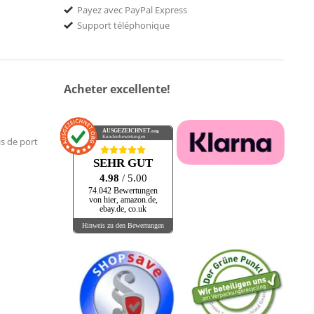
Payez avec PayPal Express
Support téléphonique
Acheter excellente!
AUSGEZEICHNET
.org
Kundenbewertungen
is de port
SEHR GUT
4.98
/ 5.00
74.042 Bewertungen
von hier, amazon.de,
ebay.de, co.uk
Hinweis zu den Bewertungen