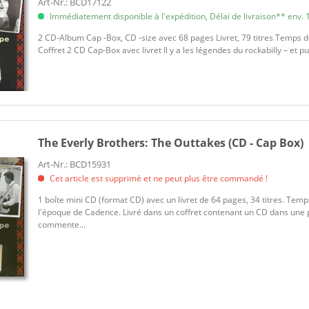
Art-Nr.: BCD17122
Immédiatement disponible à l'expédition, Délai de livraison** env. 1
2 CD-Album Cap -Box, CD -size avec 68 pages Livret, 79 titres Temps de j
Coffret 2 CD Cap-Box avec livret Il y a les légendes du rockabilly – et pui
The Everly Brothers:
The Outtakes (CD - Cap Box)
Art-Nr.: BCD15931
Cet article est supprimé et ne peut plus être commandé !
1 boîte mini CD (format CD) avec un livret de 64 pages, 34 titres. Tem
l'époque de Cadence. Livré dans un coffret contenant un CD dans une po
commente...