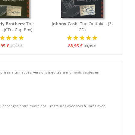
ly Brothers:
The
Johnny Cash:
The Outtakes (3-
s (CD - Cap Box)
CD)
,95 €
88,95 €
29,95 €
99,95 €
prises alternatives, versions inédites & moments captés en
, échanges entre musiciens – restaurés avec soin & livrés avec