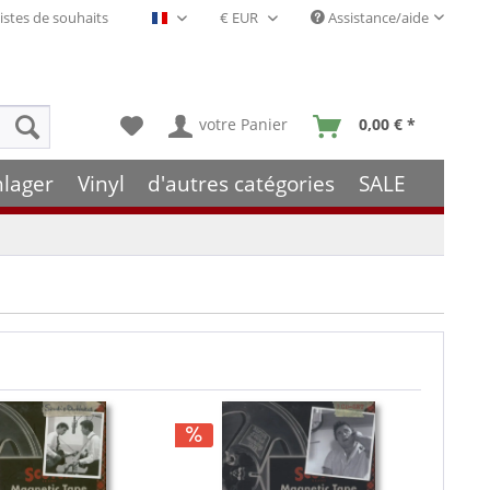
istes de souhaits
Assistance/aide
Français- FR
votre Panier
0,00 € *
hlager
Vinyl
d'autres catégories
SALE