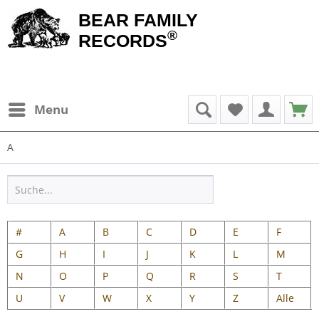
BEAR FAMILY
®
RECORDS
Menu
A
#
A
B
C
D
E
F
G
H
I
J
K
L
M
N
O
P
Q
R
S
T
U
V
W
X
Y
Z
Alle