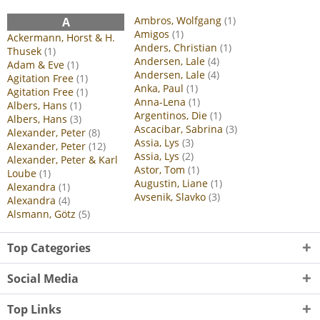
Ambros, Wolfgang
(1)
A
Amigos
(1)
Ackermann, Horst & H.
Anders, Christian
(1)
Thusek
(1)
Andersen, Lale
(4)
Adam & Eve
(1)
Andersen, Lale
(4)
Agitation Free
(1)
Anka, Paul
(1)
Agitation Free
(1)
Anna-Lena
(1)
Albers, Hans
(1)
Argentinos, Die
(1)
Albers, Hans
(3)
Ascacibar, Sabrina
(3)
Alexander, Peter
(8)
Assia, Lys
(3)
Alexander, Peter
(12)
Assia, Lys
(2)
Alexander, Peter & Karl
Astor, Tom
(1)
Loube
(1)
Augustin, Liane
(1)
Alexandra
(1)
Avsenik, Slavko
(3)
Alexandra
(4)
Alsmann, Götz
(5)
Top Categories
Social Media
Top Links