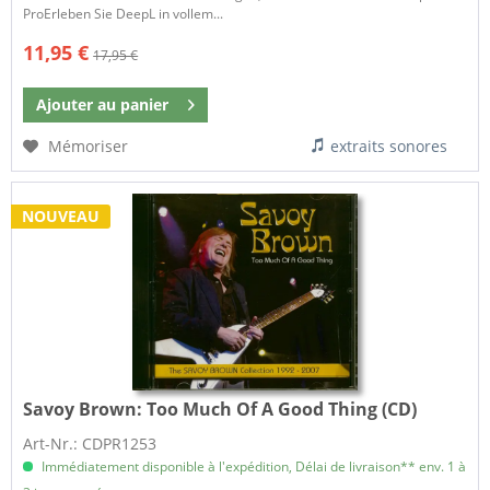
ProErleben Sie DeepL in vollem...
11,95 €
17,95 €
Ajouter au
panier
Mémoriser
extraits sonores
NOUVEAU
Savoy Brown:
Too Much Of A Good Thing (CD)
Art-Nr.: CDPR1253
Immédiatement disponible à l'expédition, Délai de livraison** env. 1 à