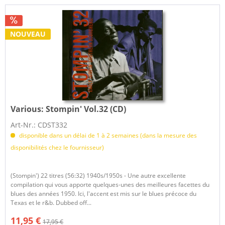
NOUVEAU
Various:
Stompin' Vol.32 (CD)
Art-Nr.: CDST332
disponible dans un délai de 1 à 2 semaines (dans la mesure des
disponibilités chez le fournisseur)
(Stompin') 22 titres (56:32) 1940s/1950s - Une autre excellente
compilation qui vous apporte quelques-unes des meilleures facettes du
blues des années 1950. Ici, l'accent est mis sur le blues précoce du
Texas et le r&b. Dubbed off...
11,95 €
17,95 €