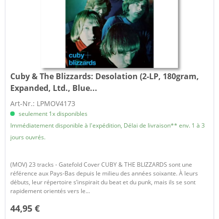
Cuby & The Blizzards:
Desolation (2-LP, 180gram,
Expanded, Ltd., Blue...
Art-Nr.: LPMOV4173
seulement 1x disponibles
Immédiatement disponible à l'expédition, Délai de livraison** env. 1 à 3
jours ouvrés.
(MOV) 23 tracks - Gatefold Cover CUBY & THE BLIZZARDS sont une
référence aux Pays-Bas depuis le milieu des années soixante. À leurs
débuts, leur répertoire s’inspirait du beat et du punk, mais ils se sont
rapidement orientés vers le...
44,95 €