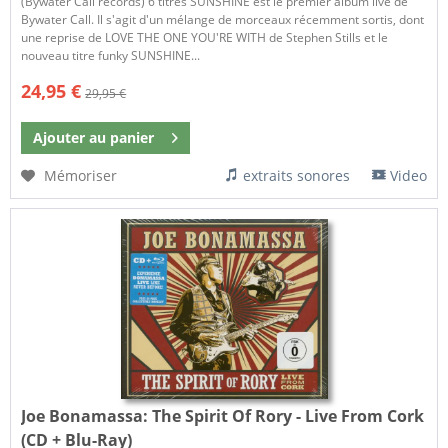
(Bywater Call records) 6 titres SUNSHINE est le premier album live de
Bywater Call. Il s'agit d'un mélange de morceaux récemment sortis, dont
une reprise de LOVE THE ONE YOU'RE WITH de Stephen Stills et le
nouveau titre funky SUNSHINE...
24,95 €
29,95 €
Ajouter au
panier
Mémoriser
extraits sonores
Video
Joe Bonamassa:
The Spirit Of Rory - Live From Cork
(CD + Blu-Ray)