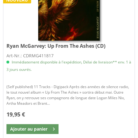
Ryan McGarvey:
Up From The Ashes (CD)
Art-Nr.: CDRMG411817
Immédiatement disponible à l'expédition, Délai de livraison** env. 1 à
3 jours ouvrés.
(Self published) 11 Tracks - Digipack Après des années de silence radio,
le tout nouvel album « Up From The Ashes » sortira début mai. Outre
Ryan, on y retrouve ses compagnons de longue date Logan Miles Nix,
Artha Meadors et Brant...
19,95 €
Ajouter au
panier