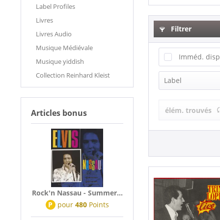
Label Profiles
Livres
Filtrer
Livres Audio
Musique Médiévale
Imméd. disp
Musique yiddish
Collection Reinhard Kleist
Label
Bear Family
élém. trouvés
Articles bonus
Rock'n Nassau - Summer...
P
pour
480
Points