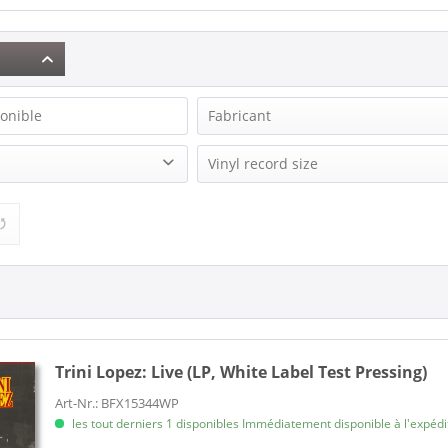
onible
Fabricant
Bendix, Ralf
Vinyl record size
Browns, The
 Records
LP
Derksen, Arnie
Gibson, Don
Jensen, Kris
King, Pee Wee
Lopez, Trini
Luman, Bob
Robbins, Marty
Trini Lopez:
Live (LP, White Label Test Pressing)
Rogers, Shorty
Art-Nr.: BFX15344WP
Sanders, Billy
les tout derniers 1 disponibles Immédiatement disponible à l'expéditi
Sons Of The Pioneers, The