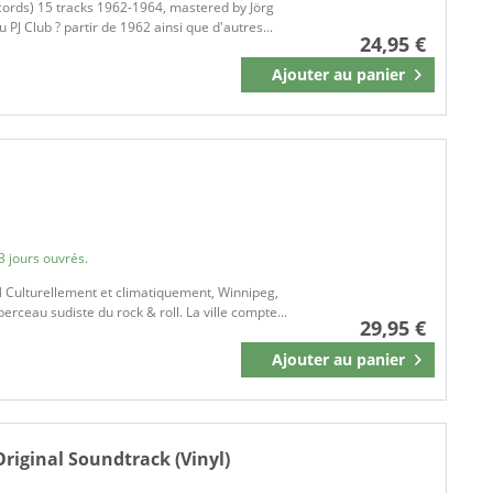
cords) 15 tracks 1962-1964, mastered by Jörg
PJ Club ? partir de 1962 ainsi que d'autres...
24,95 €
Ajouter au
panier
Mémoriser
3 jours ouvrés.
 Culturellement et climatiquement, Winnipeg,
rceau sudiste du rock & roll. La ville compte...
29,95 €
Ajouter au
panier
Mémoriser
Original Soundtrack (Vinyl)