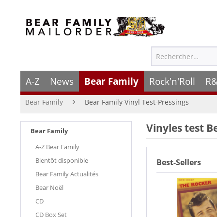
A-Z
News
Bear Family
Rock'n'Roll
R&
Bear Family
Bear Family Vinyl Test-Pressings
Vinyles test B
Bear Family
A-Z Bear Family
Bientôt disponible
Best-Sellers
Bear Family Actualités
Bear Noël
CD
CD Box Set