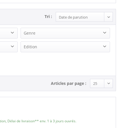
Tri :
Genre
Country
Edition
Rock'n'Roll
Testpressing
Articles par page :
on, Délai de livraison** env. 1 à 3 jours ouvrés.