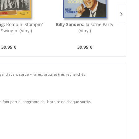
ng:
Rompin' Stompin'
Billy Sanders:
Ja so'ne Party
Kris 
 Swingin' (Vinyl)
(Vinyl)
39,95 €
39,95 €
i d’avant sortie – rares, bruts et très recherchés.
s font partie intégrante de l’histoire de chaque sortie.