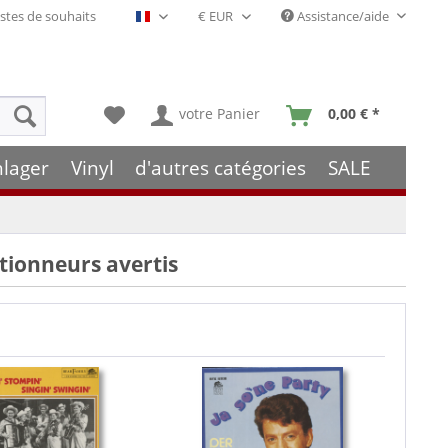
stes de souhaits
Assistance/aide
Français- FR
votre Panier
0,00 € *
hlager
Vinyl
d'autres catégories
SALE
ctionneurs avertis