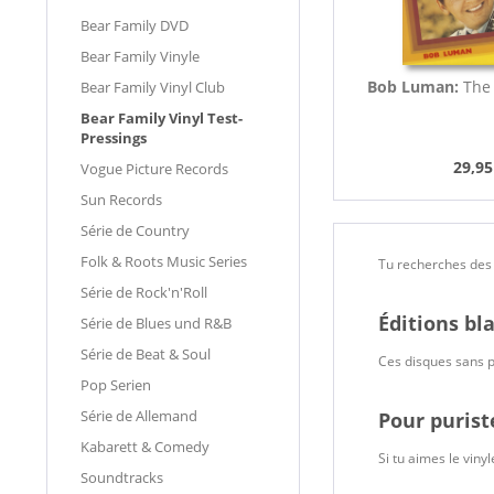
Bear Family DVD
Bear Family Vinyle
Bob Luman:
The 
Bear Family Vinyl Club
Bear Family Vinyl Test-
Pressings
29,95
Vogue Picture Records
Sun Records
Série de Country
Folk & Roots Music Series
Tu recherches des 
Série de Rock'n'Roll
Éditions bl
Série de Blues und R&B
Série de Beat & Soul
Ces disques sans po
Pop Serien
Série de Allemand
Pour purist
Kabarett & Comedy
Si tu aimes le viny
Soundtracks