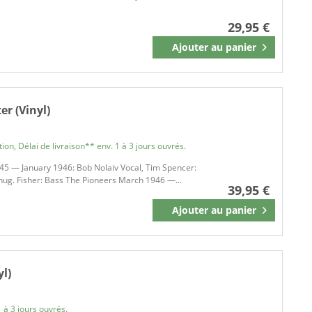
29,95 €
Ajouter au
panier
Mémoriser
er (Vinyl)
on, Délai de livraison** env. 1 à 3 jours ouvrés.
45 — January 1946: Bob Nolaiv Vocal, Tim Spencer:
 Shug. Fisher: Bass The Pioneers March 1946 —...
39,95 €
Ajouter au
panier
Mémoriser
yl)
 à 3 jours ouvrés.