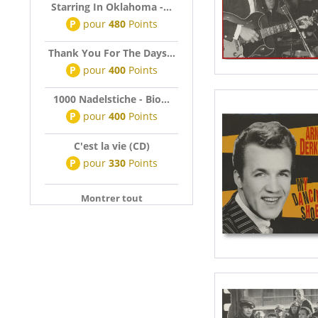
Starring In Oklahoma -...
P
pour
480
Points
Thank You For The Days...
P
pour
400
Points
1000 Nadelstiche - Bio...
P
pour
400
Points
C'est la vie (CD)
P
pour
330
Points
Montrer tout