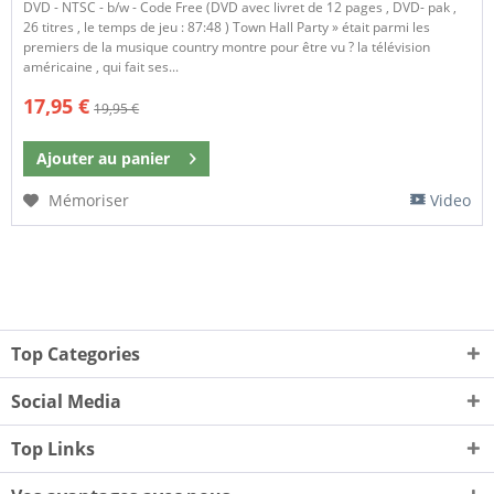
DVD - NTSC - b/w - Code Free (DVD avec livret de 12 pages , DVD- pak ,
26 titres , le temps de jeu : 87:48 ) Town Hall Party » était parmi les
premiers de la musique country montre pour être vu ? la télévision
américaine , qui fait ses...
17,95 €
19,95 €
Ajouter au
panier
Mémoriser
Video
Top Categories
Social Media
Top Links