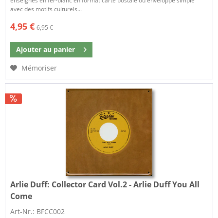
enseignes en fer-blanc en format carte postale ou enveloppe simple
avec des motifs culturels...
4,95 €
6,95 €
Ajouter au
panier
Mémoriser
Arlie Duff:
Collector Card Vol.2 - Arlie Duff You All
Come
Art-Nr.: BFCC002