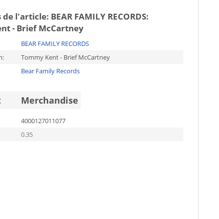
 de l'article:
BEAR FAMILY RECORDS:
t - Brief McCartney
BEAR FAMILY RECORDS
m:
Tommy Kent - Brief McCartney
Bear Family Records
t
Merchandise
4000127011077
0.35