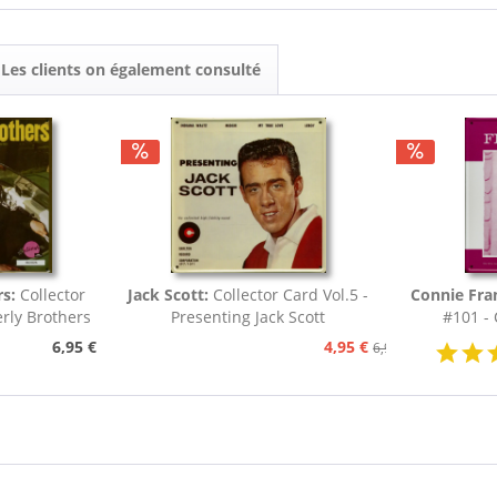
Les clients on également consulté
rs:
Collector
Jack Scott:
Collector Card Vol.5 -
Connie Fra
erly Brothers
Presenting Jack Scott
#101 - 
6,95 €
4,95 €
6,95 €