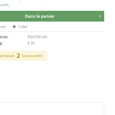
uvrés.
Dans le panier
ser
Coter
ticle:
POSTER169
g:
0.35
2
aintenant
bonus points