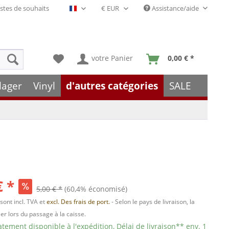
stes de souhaits
Assistance/aide
Français- FR
votre Panier
0,00 € *
lager
Vinyl
d'autres catégories
SALE
€ *
5,00 € *
(60,4% économisé)
 sont incl. TVA et
excl. Des frais de port.
- Selon le pays de livraison, la
er lors du passage à la caisse.
ement disponible à l'expédition, Délai de livraison** env. 1