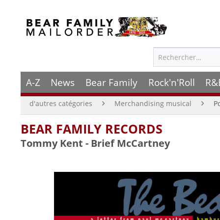
A-Z
News
Bear Family
Rock'n'Roll
R&
d'autres catégories
Merchandising musical
P
BEAR FAMILY RECORDS
Tommy Kent - Brief McCartney