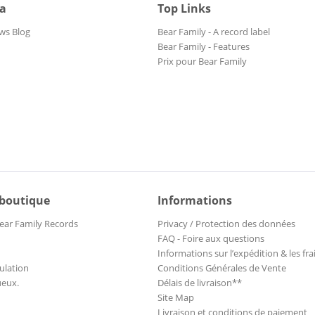
ia
Top Links
ws Blog
Bear Family - A record label
Bear Family - Features
Prix pour Bear Family
 boutique
Informations
ear Family Records
Privacy / Protection des données
FAQ - Foire aux questions
Informations sur l’expédition & les fra
ulation
Conditions Générales de Vente
ueux.
Délais de livraison**
Site Map
Livraison et conditions de paiement