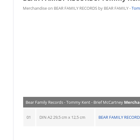
Merchandise on BEAR FAMILY RECORDS by BEAR FAMILY -
Tom
Bear Family Records - Tommy Kent - Brief McCartney
Mercha
01
DIN A2 29,5 cm x 12,5 cm
BEAR FAMILY RECORD