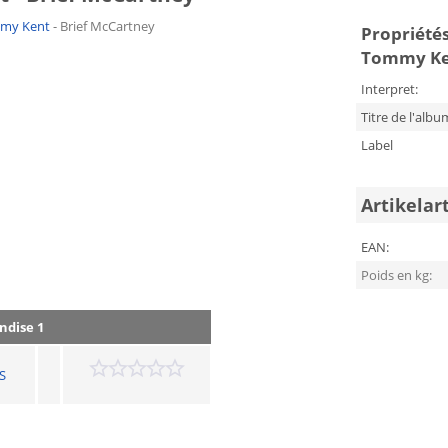
my Kent
- Brief McCartney
Propriétés
Tommy Ken
Interpret:
Titre de l'albu
Label
Artikelar
EAN:
Poids en kg:
ndise 1
S