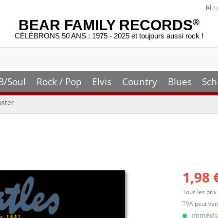
Li
BEAR FAMILY RECORDS
®
CÉLÉBRONS 50 ANS : 1975 - 2025 et toujours aussi rock !
B/Soul
Rock / Pop
Elvis
Country
Blues
Sch
oster
1,98 
Tous les prix
TVA peut vari
Immédiat