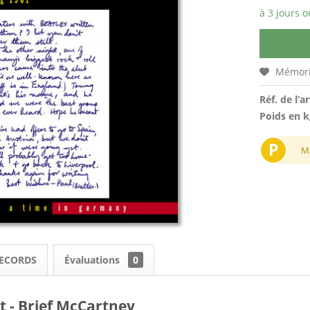
à 3 jours o
Mémori
Réf. de l’ar
Poids en k
P
M
 RECORDS
Évaluations
0
- Brief McCartney