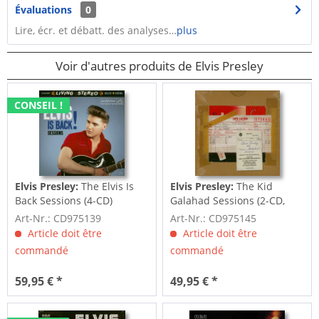
Évaluations
0
Lire, écr. et débatt. des analyses…
plus
Voir d'autres produits de Elvis Presley
CONSEIL !
Elvis Presley:
The Elvis Is
Elvis Presley:
The Kid
Back Sessions (4-CD)
Galahad Sessions (2-CD,
7inch Deluxe...
Art-Nr.: CD975139
Art-Nr.: CD975145
Article doit être
Article doit être
commandé
commandé
59,95 € *
49,95 € *