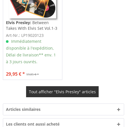
Elvis Presley:
Between
Takes With Elvis Set Vol.1-3
(3-LP)
Art-Nr.: LP19020123
Immédiatement
disponible à l'expédition,
Délai de livraison** env. 1
à 3 jours ouvrés.
29,95 € *
59,85 € *
Tout afficher "Elvis Presley" articles
Articles similaires
Les clients ont aussi acheté