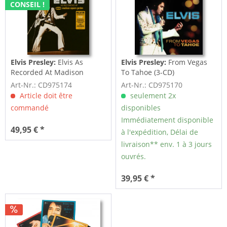
CONSEIL !
Elvis Presley:
Elvis As
Elvis Presley:
From Vegas
Recorded At Madison
To Tahoe (3-CD)
Square Garden (3-CD)
Art-Nr.: CD975174
Art-Nr.: CD975170
Article doit être
seulement 2x
commandé
disponibles
Immédiatement disponible
49,95 € *
à l'expédition, Délai de
livraison** env. 1 à 3 jours
ouvrés.
39,95 € *