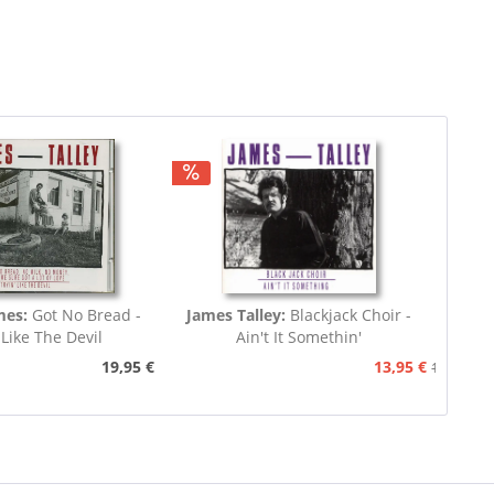
mes:
Got No Bread -
James Talley:
Blackjack Choir -
 Like The Devil
Ain't It Somethin'
19,95 €
13,95 €
15,95 €