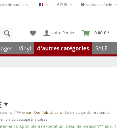
stes de souhaits
Assistance/aide
Français- FR
votre Panier
0,00 € *
lager
Vinyl
d'autres catégories
SALE
€ *
 sont incl. TVA et
excl. Des frais de port.
- Selon le pays de livraison, la
er lors du passage à la caisse.
ement disponible à l'expédition, Délai de livraison** env. 1