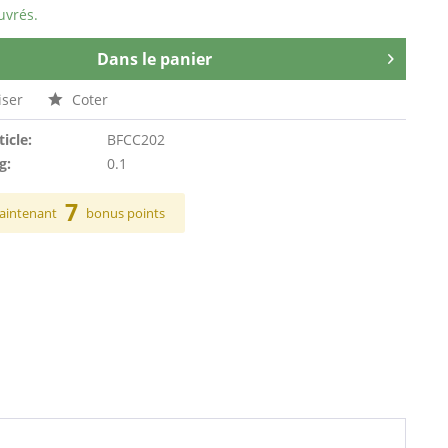
uvrés.
Dans le panier
ser
Coter
ticle:
BFCC202
g:
0.1
7
aintenant
bonus points