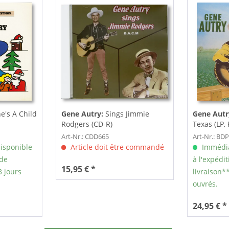
e's A Child
Gene Autry:
Sings Jimmie
Gene Autr
Rodgers (CD-R)
Texas (LP, 
Art-Nr.: CDD665
Art-Nr.: BD
isponible
Article doit être commandé
Immédia
 de
à l'expédit
15,95 € *
3 jours
livraison**
ouvrés.
24,95 € *