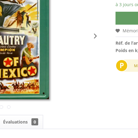
à 3 jours o
Mémori
Réf. de l’ar
Poids en k
P
M
Évaluations
0