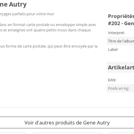
ene Autry
erçages parfaits pour votre mur
Propriétés
#202 - Ge
lanc en format carte postale ou enveloppe simple avec
es et enseignes ont quatre petits trous dans chaque
Interpret:
Titre de l'albu
ous forme de carte postale, qui peut être envoyée par la
Label
Artikelar
EAN:
Poids en kg:
Voir d'autres produits de Gene Autry