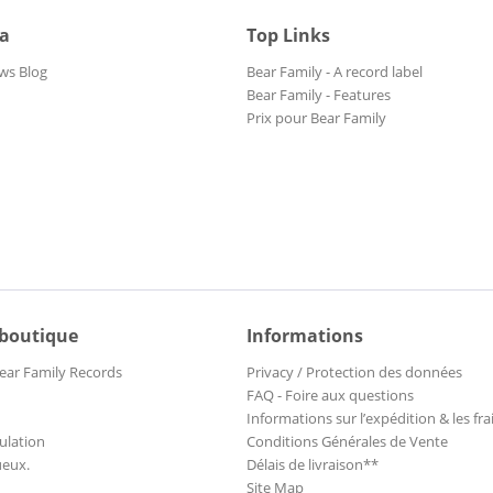
ia
Top Links
ws Blog
Bear Family - A record label
Bear Family - Features
Prix pour Bear Family
 boutique
Informations
ear Family Records
Privacy / Protection des données
FAQ - Foire aux questions
Informations sur l’expédition & les fra
ulation
Conditions Générales de Vente
ueux.
Délais de livraison**
Site Map