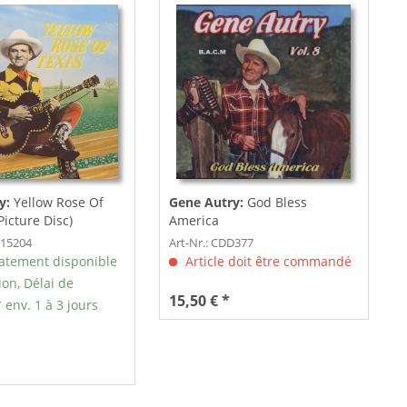
y:
Yellow Rose Of
Gene Autry:
God Bless
Picture Disc)
America
P15204
Art-Nr.: CDD377
tement disponible
Article doit être commandé
ion, Délai de
15,50 € *
 env. 1 à 3 jours