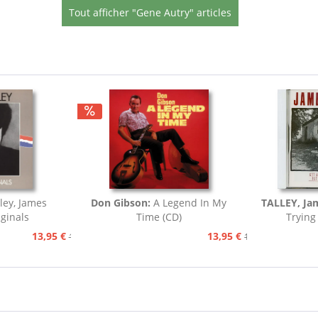
Tout afficher "Gene Autry" articles
lley, James
Don Gibson:
A Legend In My
TALLEY, Ja
ginals
Time (CD)
Trying
13,95 €
13,95 €
15,95 €
15,95 €