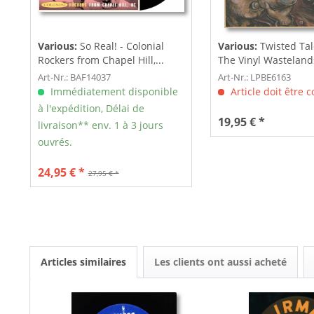
Various:
So Real! - Colonial
Various:
Twisted Ta
Rockers from Chapel Hill,...
The Vinyl Wastelands!
Art-Nr.: BAF14037
Art-Nr.: LPBE6163
Immédiatement disponible
Article doit être
à l'expédition, Délai de
19,95 € *
livraison** env. 1 à 3 jours
ouvrés.
24,95 € *
27,95 € *
Articles similaires
Les clients ont aussi acheté