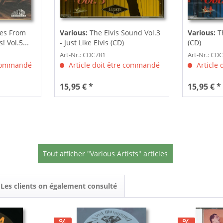
les From
Various:
The Elvis Sound Vol.3
Various:
T
 Vol.5...
- Just Like Elvis (CD)
(CD)
Art-Nr.: CDC781
Art-Nr.: CD
 commandé
Article doit être commandé
Article
15,95 € *
15,95 € *
Tout afficher "Various Artists" articles
Les clients on également consulté