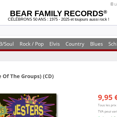
Li
BEAR FAMILY RECORDS
®
CÉLÉBRONS 50 ANS : 1975 - 2025 et toujours aussi rock !
B/Soul
Rock / Pop
Elvis
Country
Blues
Sch
e Of The Groups) (CD)
9,95 
Tous les prix
TVA peut vari