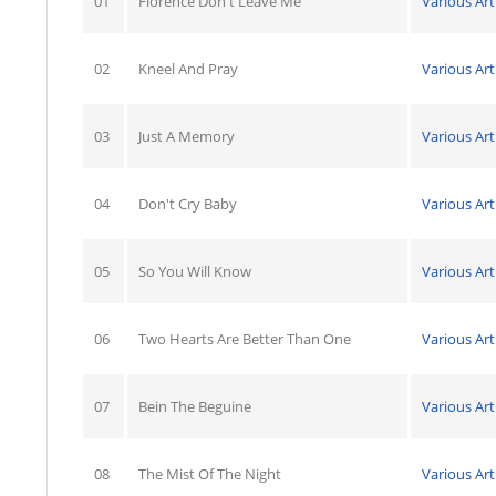
01
Florence Don't Leave Me
Various Art
02
Kneel And Pray
Various Art
03
Just A Memory
Various Art
04
Don't Cry Baby
Various Art
05
So You Will Know
Various Art
06
Two Hearts Are Better Than One
Various Art
07
Bein The Beguine
Various Art
08
The Mist Of The Night
Various Art