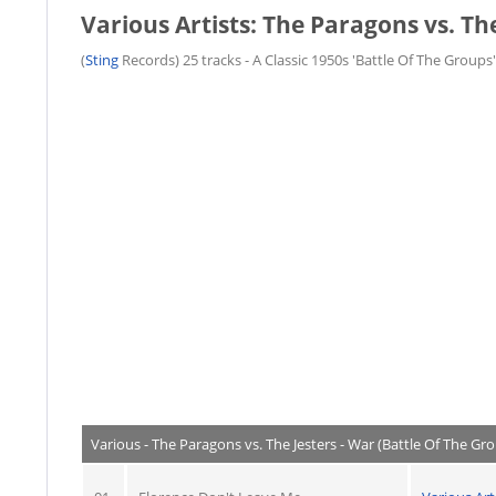
Various Artists: The Paragons vs. The
(
Sting
Records) 25 tracks - A Classic 1950s 'Battle Of The Groups'
Various - The Paragons vs. The Jesters - War (Battle Of The Gr