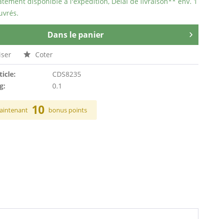
ement disponible à l'expédition, Délai de livraison** env. 1
uvrés.
Dans le panier
ser
Coter
ticle:
CDS8235
g:
0.1
10
aintenant
bonus points