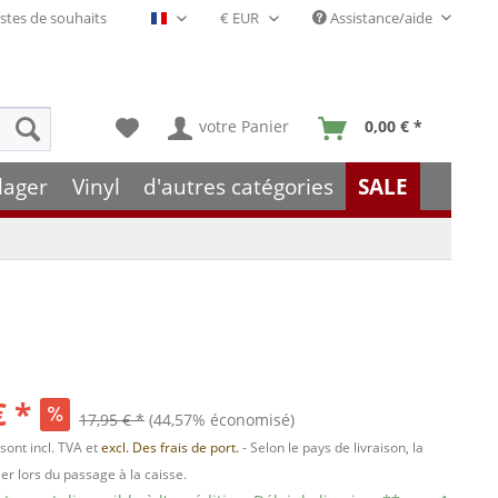
stes de souhaits
Assistance/aide
Français- FR
votre Panier
0,00 € *
lager
Vinyl
d'autres catégories
SALE
€ *
17,95 € *
(44,57% économisé)
 sont incl. TVA et
excl. Des frais de port.
- Selon le pays de livraison, la
er lors du passage à la caisse.