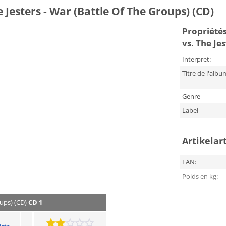
 Jesters - War (Battle Of The Groups) (CD)
Propriétés
vs. The Je
Interpret:
Titre de l'albu
Genre
Label
Artikelar
EAN:
Poids en kg:
oups) (CD)
CD 1