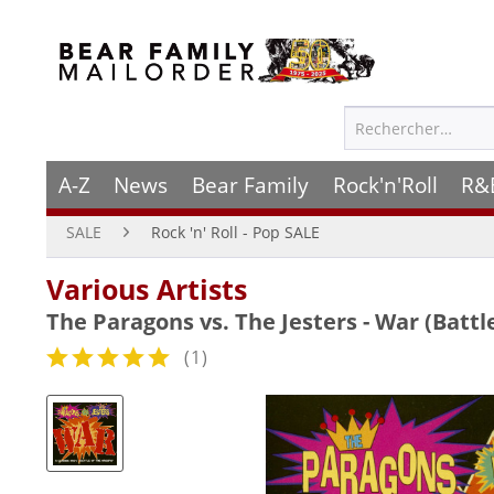
A-Z
News
Bear Family
Rock'n'Roll
R&
SALE
Rock 'n' Roll - Pop SALE
Various Artists
The Paragons vs. The Jesters - War (Battl
(
1
)