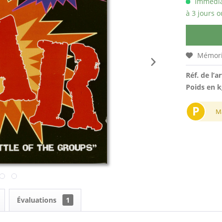
Immédiat
à 3 jours o
Mémori
Réf. de l’ar
Poids en k
P
M
Évaluations
1