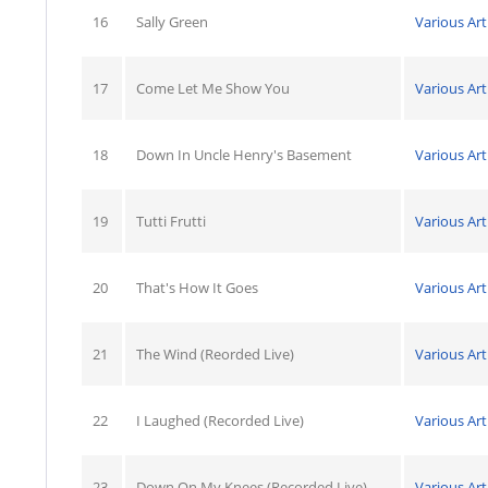
16
Sally Green
Various Art
17
Come Let Me Show You
Various Art
18
Down In Uncle Henry's Basement
Various Art
19
Tutti Frutti
Various Art
20
That's How It Goes
Various Art
21
The Wind (Reorded Live)
Various Art
22
I Laughed (Recorded Live)
Various Art
23
Down On My Knees (Recorded Live)
Various Art