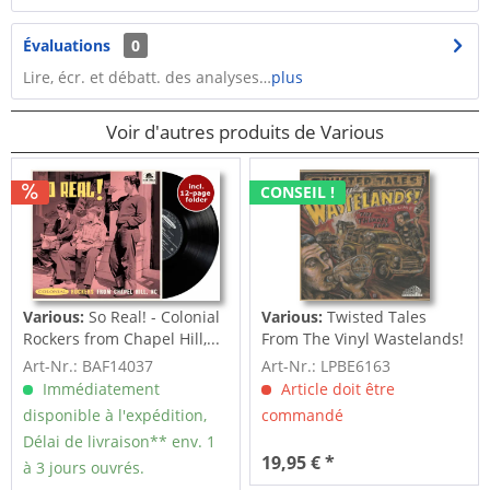
Évaluations
0
Lire, écr. et débatt. des analyses…
plus
Voir d'autres produits de Various
CONSEIL !
Various:
So Real! - Colonial
Various:
Twisted Tales
Rockers from Chapel Hill,...
From The Vinyl Wastelands!
Vol.5...
Art-Nr.: BAF14037
Art-Nr.: LPBE6163
Immédiatement
Article doit être
disponible à l'expédition,
commandé
Délai de livraison** env. 1
19,95 € *
à 3 jours ouvrés.