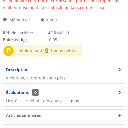
disponibilité chez notre fournisseur – parfois plus rapide, mais
malheureusement aussi plus long dans certains cas).
Mémoriser
Coter
Réf. de l’article:
45IRMA111
Poids en kg:
0.05
P
9
Maintenant
bonus points
Description
Réédition, la reproduction.
plus
Évaluations
0
Lire, écr. et débatt. des analyses…
plus
Articles similaires