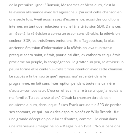
de la première ligne : "Bonsoir, Mesdames et Messieurs, c'est la
télévision allemande avec le'Tagesschau'. J'ai écrit cette chanson en
une seule fois. Avait aussi assez d'expérience, aussi des conditions
internes en tant que rédacteur en chef à la télévision SDR. Dans ces
années-là, la télévision a connu un essor considérable, la télévision
couleur, ZDF, les troisièmes émissions. Et le Tagesschau, la plus
ancienne émission d'information à la télévision, avait un statut
presque sacro-saint, c'était, pour ainsi dire, ex cathedra ce qui était
proclamé au peuple, la congrégation. Le gratter un peu, relativiser un
peu la forme et le contenu - c'était mon intention avec cette chanson.
Le succès a fait en sorte que'Tagesschau' est entré dans le
programme, en fait sans interruption pendant toute ma carrière
d'auteur-compositeur. C'est un effet similaire à celui que j'ai eu dans
ma famille. Tu t'es laissé aller." C'était la chanson titre de son
deuxième album, dans lequel Ekkes Frank accusait le SPD de perdre
ses contours, ce qui - au vu des espoirs placés en Willy Brandt - fut
une grande déception pour lui et d'autres, comme il le disait dans
une interview au magazine'Folk-Magazin' en 1981 : "Nous pensions