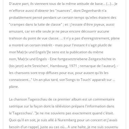
D'autre part, ils viennent tous de la même attitude de base... (...)... Je
m'efforce aussi d'obtenir les "nuances", dont Degenhardt n'a
probablement pensé pendant un certain temps qu'elles étaient des
"crampes dans la lutte de classe" ; et : j'essaie d'être joyeux, aussi
amusant, car en elle seule je ne peux encore découvrir aucune
trahison du point de vue classe. ... il n'y a pas d'enregistrement, pläne
a montré un certain intérêt - mais pour l'instant il s'agit plutôt de
mon'Ma(r)x und Engels'[le sens est la publication du même
nom,'Ma(r)x und Engels - Eine fortgesetztriebene Zeitgeschichte in
(bis jetzt) acht Streichen', Hambourg, 1971 ; remarque de l'auteur]. -
les chansons sont trop diffuses pour eux, pour autant qu'ils les
connaissent..." Un an plus tard, son'Songs to Touch' apparaît sur ...
pläne.
La chanson Tagesschau de ce premier album est un commentaire
satirique sur la façon dont la télévision prépare l'information dans
le'Tagesschau'. "Je ne me souviens pas exactement quand c'était.
Quoi qu'il en soit, je suis allé à Nuremberg pour un concert et j'avais
besoin d'un rappel, juste au cas où... A une halte, je me suis souvenu