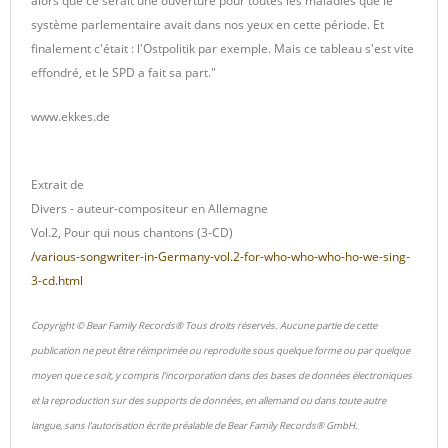
alors que ce serait une ouverture pour toutes les maladies que le
système parlementaire avait dans nos yeux en cette période. Et
finalement c'était : l'Ostpolitik par exemple. Mais ce tableau s'est vite
effondré, et le SPD a fait sa part."
www.ekkes.de
Extrait de
Divers - auteur-compositeur en Allemagne
Vol.2, Pour qui nous chantons (3-CD)
/various-songwriter-in-Germany-vol.2-for-who-who-who-ho-we-sing-
3-cd.html
Copyright © Bear Family Records® Tous droits réservés. Aucune partie de cette
publication ne peut être réimprimée ou reproduite sous quelque forme ou par quelque
moyen que ce soit, y compris l'incorporation dans des bases de données électroniques
et la reproduction sur des supports de données, en allemand ou dans toute autre
langue, sans l'autorisation écrite préalable de Bear Family Records® GmbH.