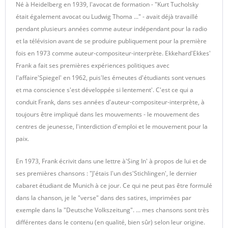
Né à Heidelberg en 1939, l'avocat de formation - "Kurt Tucholsky
était également avocat ou Ludwig Thoma ..." - avait déjà travaillé
pendant plusieurs années comme auteur indépendant pour la radio
et la télévision avant de se produire publiquement pour la première
fois en 1973 comme auteur-compositeur-interprète. Ekkehard'Ekkes'
Frank a fait ses premières expériences politiques avec
l'affaire'Spiegel' en 1962, puis'les émeutes d'étudiants sont venues
et ma conscience s'est développée si lentement'. C'est ce qui a
conduit Frank, dans ses années d'auteur-compositeur-interprète, à
toujours être impliqué dans les mouvements - le mouvement des
centres de jeunesse, l'interdiction d'emploi et le mouvement pour la
paix.
En 1973, Frank écrivit dans une lettre à'Sing In' à propos de lui et de
ses premières chansons : "J'étais l'un des'Stichlingen', le dernier
cabaret étudiant de Munich à ce jour. Ce qui ne peut pas être formulé
dans la chanson, je le "verse" dans des satires, imprimées par
exemple dans la "Deutsche Volkszeitung". ... mes chansons sont très
différentes dans le contenu (en qualité, bien sûr) selon leur origine.