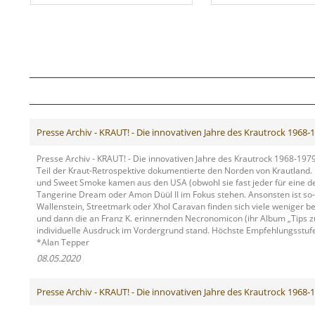
Presse Archiv - KRAUT! - Die innovativen Jahre des Krautrock 1968-1
Presse Archiv - KRAUT! - Die innovativen Jahre des Krautrock 1968-197
Teil der Kraut-Retrospektive dokumentierte den Norden von Krautland. 
und Sweet Smoke kamen aus den USA (obwohl sie fast jeder für eine deut
Tangerine Dream oder Amon Düül II im Fokus stehen. Ansonsten ist so-
Wallenstein, Streetmark oder Xhol Caravan finden sich viele weniger b
und dann die an Franz K. erinnernden Necronomicon (ihr Album „Tips z
individuelle Ausdruck im Vordergrund stand. Höchste Empfehlungsstufe,
*Alan Tepper
08.05.2020
Presse Archiv - KRAUT! - Die innovativen Jahre des Krautrock 1968-