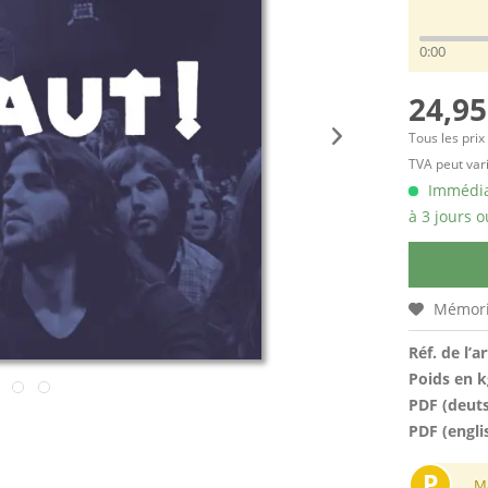
0:00
24,95
Tous les prix
TVA peut vari
Immédiat
à 3 jours o
Mémori
Réf. de l’ar
Poids en k
PDF (deut
PDF (engli
P
M