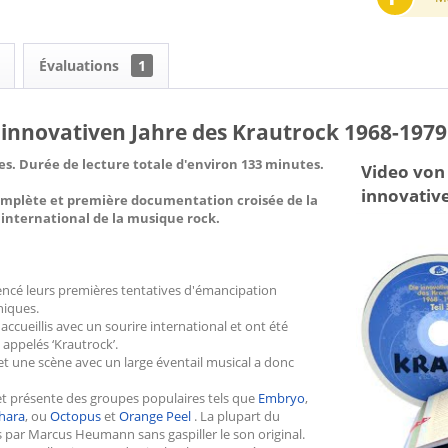
Évaluations
1
ie innovativen Jahre des Krautrock 1968-1979
tres. Durée de lecture totale d'environ 133 minutes.
Video von V
innovative
omplète et première documentation croisée de la
nternational de la musique rock.
encé leurs premières tentatives d'émancipation
niques.
cueillis avec un sourire international et ont été
a appelés ‘Krautrock’.
et une scène avec un large éventail musical a donc
 et présente des groupes populaires tels que
Embryo
,
hara
, ou
Octopus
et
Orange Peel
. La plupart du
 par Marcus Heumann sans gaspiller le son original.