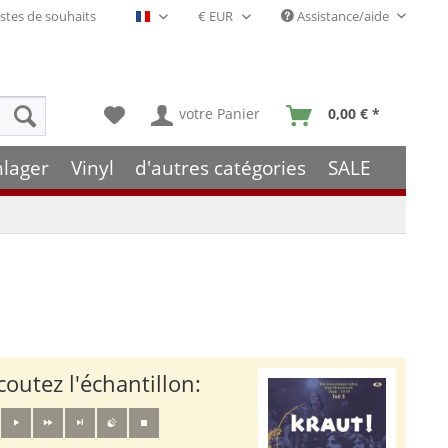
stes de souhaits
Assistance/aide
Français- FR
votre Panier
0,00 € *
hlager
Vinyl
d'autres catégories
SALE
coutez l'échantillon: