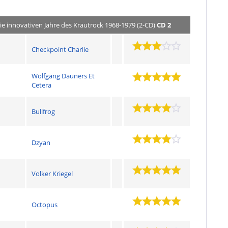
- Die innovativen Jahre des Krautrock 1968-1979 (2-CD)
CD 2
Checkpoint Charlie
Wolfgang Dauners Et
Cetera
Bullfrog
Dzyan
Volker Kriegel
Octopus