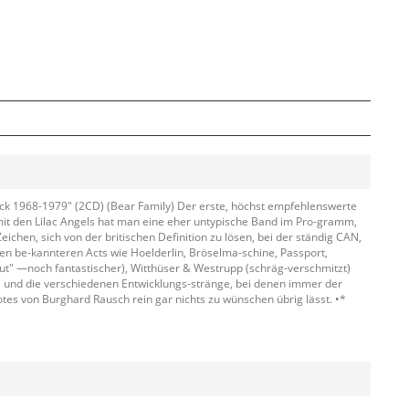
rock 1968-1979" (2CD) (Bear Family) Der erste, höchst empfehlenswerte
n mit den Lilac Angels hat man eine eher untypische Band im Pro-gramm,
chen, sich von der britischen Definition zu lösen, bei der ständig CAN,
en be-kannteren Acts wie Hoelderlin, Bröselma-schine, Passport,
Out" —noch fantastischer), Witthüser & Westrupp (schräg-verschmitzt)
e und die verschiedenen Entwicklungs-stränge, bei denen immer der
tes von Burghard Rausch rein gar nichts zu wünschen übrig lässt. •*