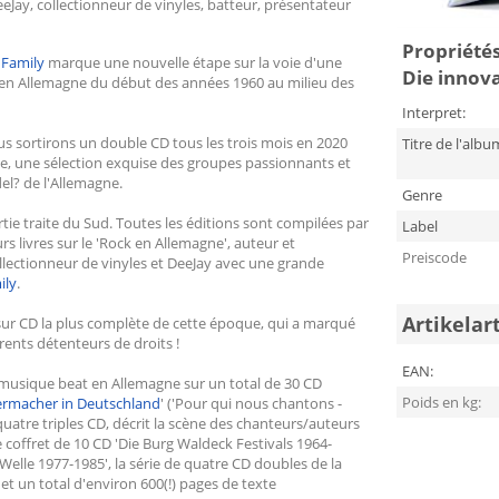
eJay, collectionneur de vinyles, batteur, présentateur
Propriétés
r
Family
marque une nouvelle étape sur la voie d'une
Die innova
 en Allemagne du début des années 1960 au milieu des
Interpret:
us sortirons un double CD tous les trois mois en 2020
Titre de l'albu
pe, une sélection exquise des groupes passionnants et
del? de l'Allemagne.
Genre
tie traite du Sud. Toutes les éditions sont compilées par
Label
 livres sur le 'Rock en Allemagne', auteur et
Preiscode
collectionneur de vinyles et DeeJay avec une grande
ily
.
Artikelar
ur CD la plus complète de cette époque, qui a marqué
érents détenteurs de droits !
EAN:
la musique beat en Allemagne sur un total de 30 CD
Poids en kg:
ermacher in Deutschland
' ('Pour qui nous chantons -
tre triples CD, décrit la scène des chanteurs/auteurs
 coffret de 10 CD 'Die Burg Waldeck Festivals 1964-
Welle 1977-1985', la série de quatre CD doubles de la
et un total d'environ 600(!) pages de texte