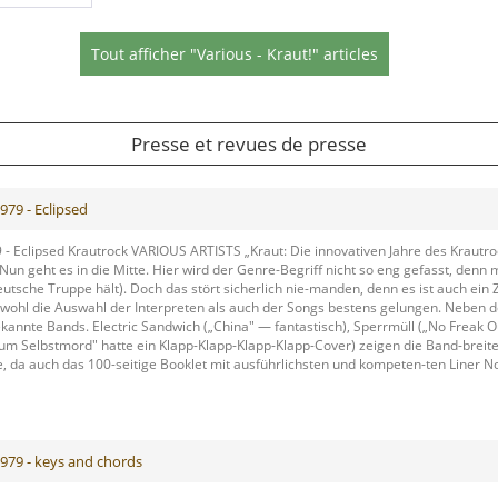
Tout afficher "Various - Kraut!" articles
Presse et revues de presse
979 - Eclipsed
9 - Eclipsed Krautrock VARIOUS ARTISTS „Kraut: Die innovativen Jahre des Kraut
Nun geht es in die Mitte. Hier wird der Genre-Begriff nicht so eng gefasst, den
sche Truppe hält). Doch das stört sicherlich nie-manden, denn es ist auch ein Zei
wohl die Auswahl der Interpreten als auch der Songs bestens gelungen. Neben d
ekannte Bands. Electric Sandwich („China" — fantastisch), Sperrmüll („No Freak 
um Selbstmord" hatte ein Klapp-Klapp-Klapp-Klapp-Cover) zeigen die Band-breit
 da auch das 100-seitige Booklet mit ausführlichsten und kompeten-ten Liner No
1979 - keys and chords