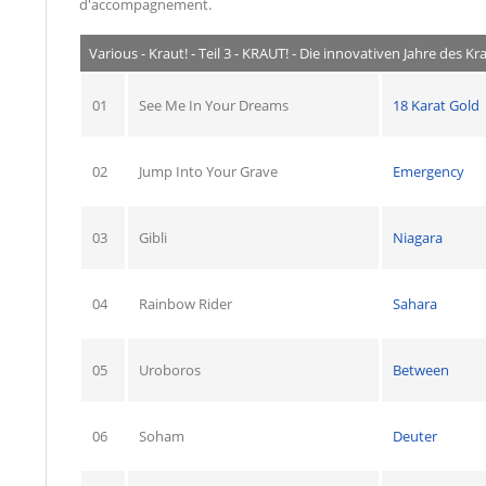
d'accompagnement.
Various - Kraut! - Teil 3 - KRAUT! - Die innovativen Jahre des 
01
See Me In Your Dreams
18 Karat Gold
02
Jump Into Your Grave
Emergency
03
Gibli
Niagara
04
Rainbow Rider
Sahara
05
Uroboros
Between
06
Soham
Deuter