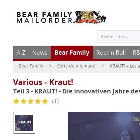
A-Z
News
Bear Family
Rock'n'Roll
R&
Bear Family
Série de Allemand
KRAUT! – Les 
Various - Kraut!
Teil 3 - KRAUT! - Die innovativen Jahre d
(
1
)