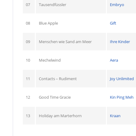
07
Tausendfüssler
Embryo
08
Blue Apple
Gift
09
Menschen wie Sand am Meer
Ihre Kinder
10
Mechelwind
Aera
11
Contacts – Rudiment
Joy Unlimited
12
Good Time Gracie
Kin Ping Meh
13
Holiday am Marterhorn
Kraan