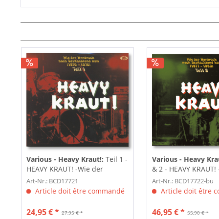
Various - Heavy Kraut!:
Teil 1 -
Various - Heavy Kra
HEAVY KRAUT! -Wie der
& 2 - HEAVY KRAUT! 
Hardrock nach...
Hardrock...
Art-Nr.: BCD17721
Art-Nr.: BCD17722-bu
Article doit être commandé
Article doit être
24,95 € *
46,95 € *
27,95 € *
55,90 € *