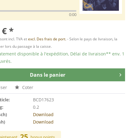
0:00
 € *
 sont incl. TVA et
excl. Des frais de port.
- Selon le pays de livraison, la
er lors du passage à la caisse.
ement disponible à l'expédition, Délai de livraison** env. 1
uvrés.
Dans le panier
ser
Coter
ticle:
BCD17623
g:
0.2
sch)
Download
sh)
Download
25
aintenant
bonus points