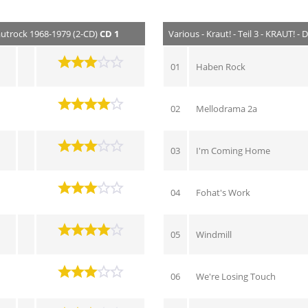
Krautrock 1968-1979 (2-CD)
CD 1
Various - Kraut! - Teil 3 - KRAUT! 
01
Haben Rock
02
Mellodrama 2a
03
I'm Coming Home
04
Fohat's Work
05
Windmill
06
We're Losing Touch