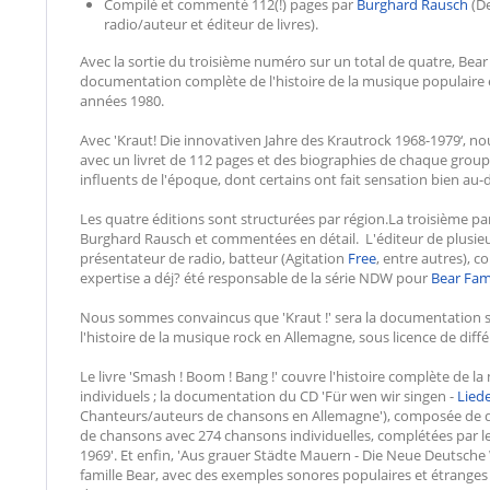
Compilé et commenté 112(!) pages par
Burghard Rausch
(De
radio/auteur et éditeur de livres).
Avec la sortie du troisième numéro sur un total de quatre, Bea
documentation complète de l'histoire de la musique populaire
années 1980.
Avec 'Kraut! Die innovativen Jahre des Krautrock 1968-1979‘, no
avec un livret de 112 pages et des biographies de chaque grou
influents de l'époque, dont certains ont fait sensation bien au-
Les quatre éditions sont structurées par région.La troisième par
Burghard Rausch et commentées en détail. L'éditeur de plusieurs
présentateur de radio, batteur (Agitation
Free
, entre autres), 
expertise a déj? été responsable de la série NDW pour
Bear Fam
Nous sommes convaincus que 'Kraut !' sera la documentation s
l'histoire de la musique rock en Allemagne, sous licence de diff
Le livre 'Smash ! Boom ! Bang !' couvre l'histoire complète de 
individuels ; la documentation du CD 'Für wen wir singen -
Lied
Chanteurs/auteurs de chansons en Allemagne'), composée de qua
de chansons avec 274 chansons individuelles, complétées par le
1969'. Et enfin, 'Aus grauer Städte Mauern - Die Neue Deutsche 
famille Bear, avec des exemples sonores populaires et étranges 