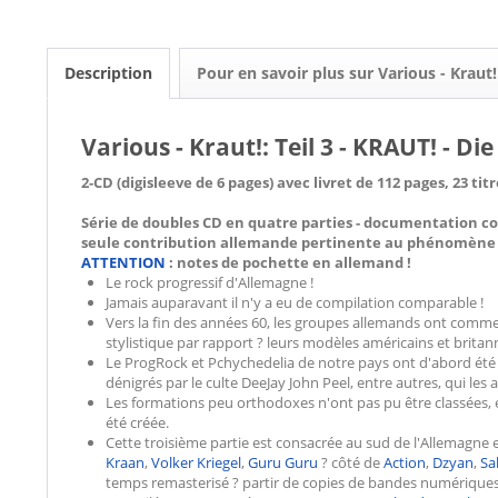
Description
Pour en savoir plus sur Various - Kraut!
Various - Kraut!: Teil 3 - KRAUT! - D
2-CD (digisleeve de 6 pages) avec livret de 112 pages, 23 ti
Série de doubles CD en quatre parties - documentation c
seule contribution allemande pertinente au phénomène i
ATTENTION
: notes de pochette en allemand !
Le rock progressif d'Allemagne !
Jamais auparavant il n'y a eu de compilation comparable !
Vers la fin des années 60, les groupes allemands ont comm
stylistique par rapport ? leurs modèles américains et britan
Le ProgRock et Pchychedelia de notre pays ont d'abord été ac
dénigrés par le culte DeeJay John Peel, entre autres, qui les 
Les formations peu orthodoxes n'ont pas pu être classées, 
été créée.
Cette troisième partie est consacrée au sud de l'Allemagne
Kraan
,
Volker Kriegel
,
Guru Guru
? côté de
Action
,
Dzyan
,
Sa
temps remasterisé ? partir de copies de bandes numériques