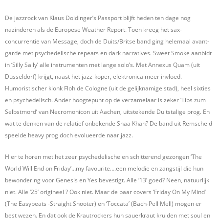
De jazzrock van Klaus Doldinger’s Passport blijft heden ten dage nog
nazinderen als de Europese Weather Report. Toen kreeg het sax-
concurrentie van Message, doch de Duits/Britse band ging helemaal avant-
garde met psychedelische repeats en dark narratives. Sweet Smoke aanbidt
in ‘Silly Sally’ alle instrumenten met lange solo’s. Met Annexus Quam (uit
Düsseldorf) krijgt, naast het jazz-koper, elektronica meer invloed.
Humoristischer klonk Floh de Cologne (uit de gelijknamige stad), heel sixties
en psychedelisch. Ander hoogtepunt op de verzamelaar is zeker ‘Tips zum
Selbstmord’ van Necromonicon uit Aachen, uitstekende Duitstalige prog. En
wat te denken van de relatief onbekende Shaa Khan? De band uit Remscheid
speelde heavy prog doch evolueerde naar jazz.
Hier te horen met het zeer psychedelische en schitterend gezongen ‘The
World Will End on Friday’…my favourite….een melodie en zangstijl die hun
bewondering voor Genesis en Yes bevestigt. Alle ‘13’ goed? Neen, natuurlijk
niet. Alle ‘25’ origineel ? Ook niet. Maar de paar covers ‘Friday On My Mind’
(The Easybeats -Straight Shooter) en ‘Toccata’ (Bach-Pell Mell) mogen er
best wezen. En dat ook de Krautrockers hun sauerkraut kruiden met soul en