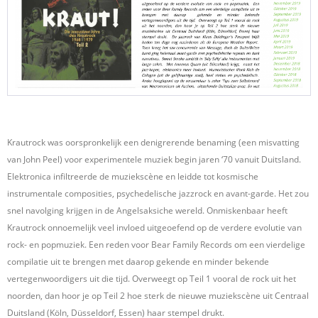
Krautrock was oorspronkelijk een denigrerende benaming (een misvatting
van John Peel) voor experimentele muziek begin jaren ‘70 vanuit Duitsland.
Elektronica infiltreerde de muziekscène en leidde tot kosmische
instrumentale composities, psychedelische jazzrock en avant-garde. Het zou
snel navolging krijgen in de Angelsaksiche wereld. Onmiskenbaar heeft
Krautrock onnoemelijk veel invloed uitgeoefend op de verdere evolutie van
rock- en popmuziek. Een reden voor Bear Family Records om een vierdelige
compilatie uit te brengen met daarop gekende en minder bekende
vertegenwoordigers uit die tijd. Overweegt op Teil 1 vooral de rock uit het
noorden, dan hoor je op Teil 2 hoe sterk de nieuwe muziekscène uit Centraal
Duitsland (Köln, Düsseldorf, Essen) haar stempel drukt.