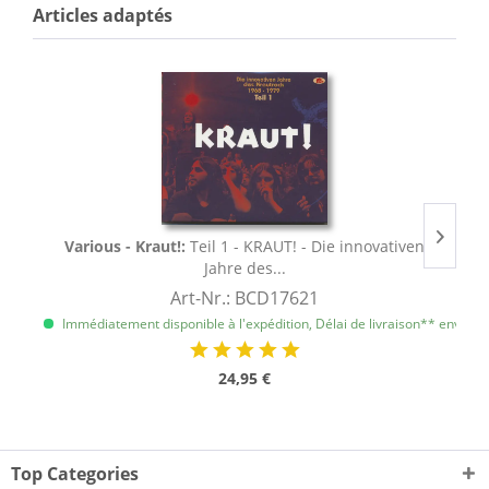
Articles adaptés
Various - Kraut!:
Teil 1 - KRAUT! - Die innovativen
Jahre des...
Art-Nr.: BCD17621
Immédiatement disponible à l'expédition, Délai de livraison** env. 1 à 
I
24,95 €
Top Categories