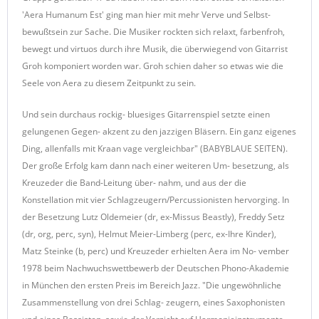
'Aera Humanum Est' ging man hier mit mehr Verve und Selbst-
bewußtsein zur Sache. Die Musiker rockten sich relaxt, farbenfroh,
bewegt und virtuos durch ihre Musik, die überwiegend von Gitarrist
Groh komponiert worden war. Groh schien daher so etwas wie die
Seele von Aera zu diesem Zeitpunkt zu sein.
Und sein durchaus rockig- bluesiges Gitarrenspiel setzte einen
gelungenen Gegen- akzent zu den jazzigen Bläsern. Ein ganz eigenes
Ding, allenfalls mit Kraan vage vergleichbar" (BABYBLAUE SEITEN).
Der große Erfolg kam dann nach einer weiteren Um- besetzung, als
Kreuzeder die Band-Leitung über- nahm, und aus der die
Konstellation mit vier Schlagzeugern/Percussionisten hervorging. In
der Besetzung Lutz Oldemeier (dr, ex-Missus Beastly), Freddy Setz
(dr, org, perc, syn), Helmut Meier-Limberg (perc, ex-Ihre Kinder),
Matz Steinke (b, perc) und Kreuzeder erhielten Aera im No- vember
1978 beim Nachwuchswettbewerb der Deutschen Phono-Akademie
in München den ersten Preis im Bereich Jazz. "Die ungewöhnliche
Zusammenstellung von drei Schlag- zeugern, eines Saxophonisten