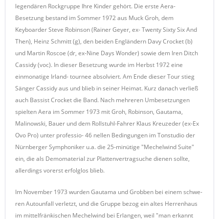
legendären Rockgruppe Ihre Kinder gehört. Die erste Aera-
Besetzung bestand im Sommer 1972 aus Muck Groh, dem
Keyboarder Steve Robinson (Rainer Geyer, ex- Twenty Sixty Six And
Then), Heinz Schmitt (g), den beiden Engländern Davy Crocket (b)
und Martin Roscoe (dr, ex-Nine Days Wonder) sowie dem Iren Ditch
Cassidy (voc). In dieser Besetzung wurde im Herbst 1972 eine
einmonatige Irland- tournee absolviert. Am Ende dieser Tour stieg
Sänger Cassidy aus und blieb in seiner Heimat. Kurz danach verließ
auch Bassist Crocket die Band. Nach mehreren Umbesetzungen
spielten Aera im Sommer 1973 mit Groh, Robinson, Gautama,
Malinowski, Bauer und dem Rollstuhl-Fahrer Klaus Kreuzeder (ex-Ex
Ovo Pro) unter professio- 46 nellen Bedingungen im Tonstudio der
Nürnberger Symphoniker u.a. die 25-minütige "Mechelwind Suite"
ein, die als Demomaterial zur Plattenvertragsuche dienen sollte,
allerdings vorerst erfolglos blieb.
Im November 1973 wurden Gautama und Grobben bei einem schwe-
ren Autounfall verletzt, und die Gruppe bezog ein altes Herrenhaus
im mittelfränkischen Mechelwind bei Erlangen, weil "man erkannt