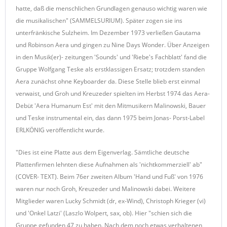
hatte, daß die menschlichen Grundlagen genauso wichtig waren wie
die musikalischen" (SAMMELSURIUM). Später zogen sie ins
unterfränkische Sulzheim. Im Dezember 1973 verließen Gautama
und Robinson Aera und gingen zu Nine Days Wonder. Über Anzeigen
in den Musik(er)- zeitungen 'Sounds' und 'Riebe's Fachblatt' fand die
Gruppe Wolfgang Teske als erstklassigen Ersatz; trotzdem standen
Aera zunächst ohne Keyboarder da. Diese Stelle blieb erst einmal
verwaist, und Groh und Kreuzeder spielten im Herbst 1974 das Aera-
Debüt 'Aera Humanum Est' mit den Mitmusikern Malinowski, Bauer
und Teske instrumental ein, das dann 1975 beim Jonas- Porst-Label
ERLKÖNIG veröffentlicht wurde.
"Dies ist eine Platte aus dem Eigenverlag. Sämtliche deutsche
Plattenfirmen lehnten diese Aufnahmen als 'nichtkommerziell' ab"
(COVER- TEXT). Beim 76er zweiten Album 'Hand und Fuß' von 1976
waren nur noch Groh, Kreuzeder und Malinowski dabei. Weitere
Mitglieder waren Lucky Schmidt (dr, ex-Wind), Christoph Krieger (vi)
und 'Onkel Latzi' (Laszlo Wolpert, sax, ob). Hier "schien sich die
Gruppe gefunden 47 zu haben. Nach dem noch etwas verhaltenen