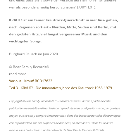
und eines Bassisten, sowie der Verzicht auf Harmonieinstrumente
war als besonders mutig hervorzuheben" (JURYTEXT).
KRAUT! ist ein feiner Krautrock-Querschnitt in vier Aus- gaben,
nach Regionen sortiert – Norden, Mitte, Süden und Berlin, mit
den größten Hits, viel längst vergessener Musik und den
wichtigsten Songs.
Burghard Rausch
im Juni 2020
© Bear Family Records®
read more
Various - Kraut! BCD17623
Teil 3 - KRAUT! - Die innovativen Jahre des Krautrock 1968-1979
Copyright © Bear Family Records® Tous droits réservés. Aucune partie de cette
publication ne peut être réimprimée ou reproduite sous quelque forme ou par quelque
moyen que ce soit, y compris l'incorporation dans des bases de données électroniques
et la reproduction sur des supports de données, en allemand ou dans toute autre
langue, sans l'autorisation écrite préalable de Bear Family Records® GmbH.