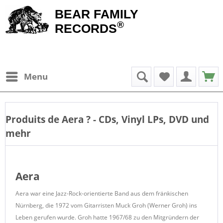
BEAR FAMILY
®
RECORDS
Menu
Produits de
Aera
? - CDs, Vinyl LPs, DVD und
mehr
Aera
Aera war eine Jazz-Rock-orientierte Band aus dem fränkischen
Nürnberg, die 1972 vom Gitarristen Muck Groh (Werner Groh) ins
Leben gerufen wurde. Groh hatte 1967/68 zu den Mitgründern der