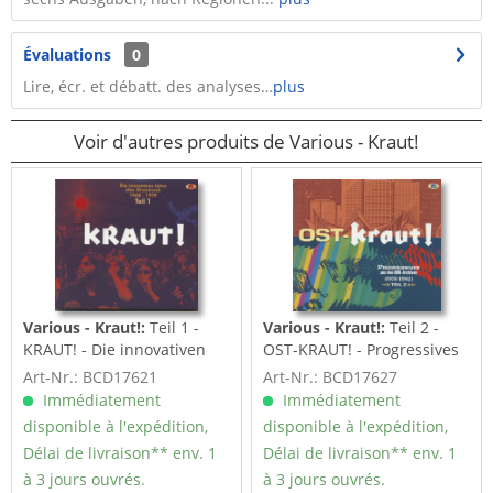
Évaluations
0
Lire, écr. et débatt. des analyses…
plus
Voir d'autres produits de Various - Kraut!
Various - Kraut!:
Teil 1 -
Various - Kraut!:
Teil 2 -
KRAUT! - Die innovativen
OST-KRAUT! - Progressives
Jahre des...
aus den...
Art-Nr.: BCD17621
Art-Nr.: BCD17627
Immédiatement
Immédiatement
disponible à l'expédition,
disponible à l'expédition,
Délai de livraison** env. 1
Délai de livraison** env. 1
à 3 jours ouvrés.
à 3 jours ouvrés.