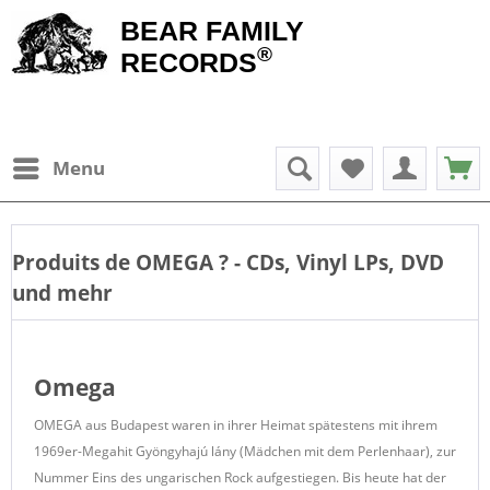
BEAR FAMILY
®
RECORDS
Menu
Produits de
OMEGA
? - CDs, Vinyl LPs, DVD
und mehr
Omega
OMEGA aus Budapest waren in ihrer Heimat spätestens mit ihrem
1969er-Megahit Gyöngyhajú lány (Mädchen mit dem Perlenhaar), zur
Nummer Eins des ungarischen Rock aufgestiegen. Bis heute hat der