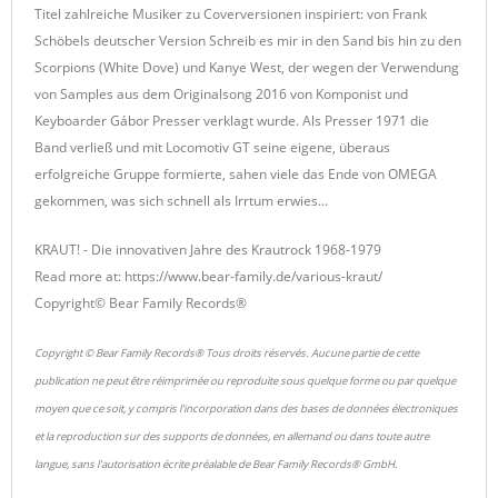
Titel zahlreiche Musiker zu Coverversionen inspiriert: von Frank
Schöbels deutscher Version Schreib es mir in den Sand bis hin zu den
Scorpions (White Dove) und Kanye West, der wegen der Verwendung
von Samples aus dem Originalsong 2016 von Komponist und
Keyboarder Gábor Presser verklagt wurde. Als Presser 1971 die
Band verließ und mit Locomotiv GT seine eigene, überaus
erfolgreiche Gruppe formierte, sahen viele das Ende von OMEGA
gekommen, was sich schnell als Irrtum erwies…
KRAUT! - Die innovativen Jahre des Krautrock 1968-1979
Read more at: https://www.bear-family.de/various-kraut/
Copyright© Bear Family Records®
Copyright © Bear Family Records® Tous droits réservés. Aucune partie de cette
publication ne peut être réimprimée ou reproduite sous quelque forme ou par quelque
moyen que ce soit, y compris l'incorporation dans des bases de données électroniques
et la reproduction sur des supports de données, en allemand ou dans toute autre
langue, sans l'autorisation écrite préalable de Bear Family Records® GmbH.