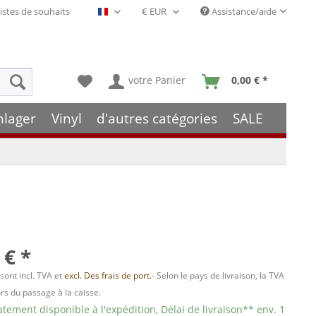
istes de souhaits
Assistance/aide
Français- FR
votre Panier
0,00 € *
hlager
Vinyl
d'autres catégories
SALE
 € *
 sont incl. TVA et
excl. Des frais de port.
- Selon le pays de livraison, la TVA
ors du passage à la caisse.
ement disponible à l'expédition, Délai de livraison** env. 1