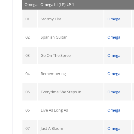
Omega - Omega III (LP)
LP 1
01
Stormy Fire
Omega
02
Spanish Guitar
Omega
03
Go On The Spree
Omega
04
Remembering
Omega
05
Everytime She Steps In
Omega
06
Live As Long As
Omega
07
Just A Bloom
Omega