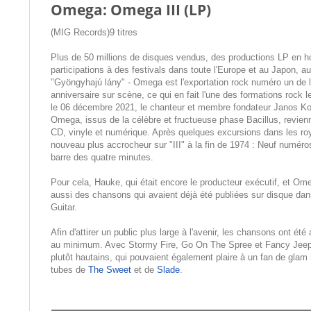
Omega: Omega III (LP)
(MIG Records)9 titres
Plus de 50 millions de disques vendus, des productions LP en ho
participations à des festivals dans toute l'Europe et au Japon, 
"Gyöngyhajú lány" - Omega est l'exportation rock numéro un de l
anniversaire sur scène, ce qui en fait l'une des formations rock 
le 06 décembre 2021, le chanteur et membre fondateur Janos Kob
Omega, issus de la célèbre et fructueuse phase Bacillus, revienn
CD, vinyle et numérique. Après quelques excursions dans les r
nouveau plus accrocheur sur "III" à la fin de 1974 : Neuf numéros
barre des quatre minutes.
Pour cela, Hauke, qui était encore le producteur exécutif, et Ome
aussi des chansons qui avaient déjà été publiées sur disque dans
Guitar.
Afin d'attirer un public plus large à l'avenir, les chansons ont été
au minimum. Avec Stormy Fire, Go On The Spree et Fancy Jeep, l
plutôt hautains, qui pouvaient également plaire à un fan de gl
tubes de
The Sweet
et de
Slade
.