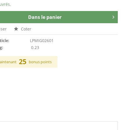
uvrés.
Dans le panier
ser
Coter
ticle:
LPMIG02601
g:
0.23
25
aintenant
bonus points