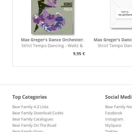
Max Greger's Dance Orchester:
Max Greger's Danc
Strict Tempo Dancing - Waltz &
Strict Tempo Dan
Tango (7inch,...
Foxtrot (7inc
9,95 €
Top Categories
Social Med
Bear Family A-Z Liste
Bear Family Ne
Bear Family Download Codes
Facebook
Bear Family Catalogues
Instagram
Bear Family On The Road
MySpace
Bear Family Story
Twitter