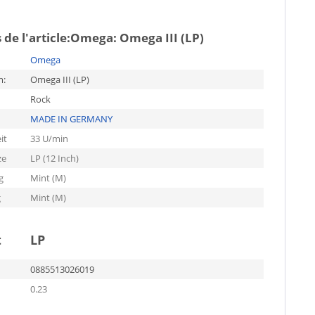
de l'article:
Omega: Omega III (LP)
Omega
m:
Omega III (LP)
Rock
MADE IN GERMANY
it
33 U/min
ze
LP (12 Inch)
g
Mint (M)
g
Mint (M)
t
LP
0885513026019
0.23