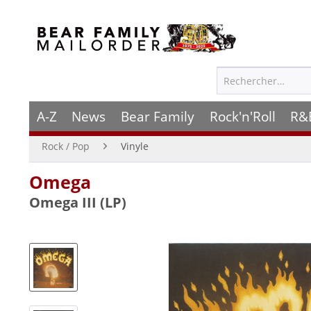
A-Z
News
Bear Family
Rock'n'Roll
R&
Rock / Pop
Vinyle
Omega
Omega III (LP)