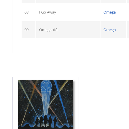
08
I Go Away
Omega
09
Omegautó
Omega