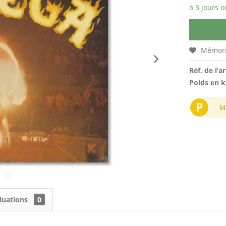
à 3 jours o
Mémori
Réf. de l’ar
Poids en k
P
M
luations
0