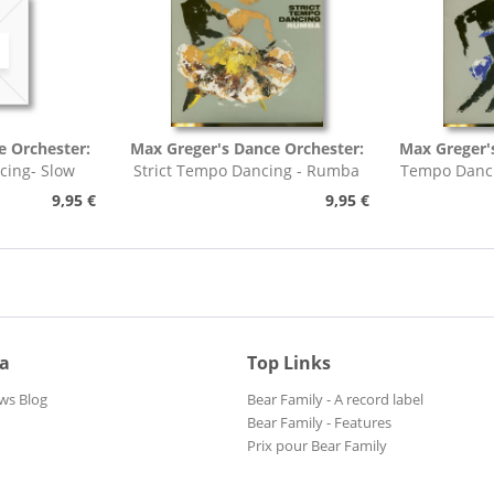
e Orchester:
Max Greger's Dance Orchester:
Max Greger'
cing- Slow
Strict Tempo Dancing - Rumba
Tempo Danci
h,...
(7inch, 45rpm, EP,...
9,95 €
9,95 €
ia
Top Links
ws Blog
Bear Family - A record label
Bear Family - Features
Prix pour Bear Family