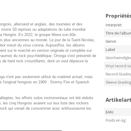
Propriétés 
ngrois, allemand et anglais, des tournées et des
Interpret:
au moins 50 reprises ou adaptations du tube mondial
Titre de l'albu
a Hongrie. En 2022, le groupe fêtera son 60e
les plus anciennes au monde. Le jour de la Saint-Nicolas,
Genre
or meurt du virus corona. Aujourd'hui, les albums
Label
ent sur le marché en version originale et complète sur
oyaumes du rock psychédélique, Omega s'est présenté de
Geschwindigke
 de hard rock croustillants, dont un seul dépasse la
Vinyl record si
Record Gradin
ga n'ont pas seulement utilisé du matériel actuel, mais
Sleeve Gradin
 l'original hongrois en 1969 : Stormy Fire et Spanish
 allégées, les efforts solos instrumentaux ont été réduits
Artikelar
es cinq Hongrois avaient sur leur liste des rockers
am rock qui venait de consommer avec enthousiasme les
EAN:
Poids en kg: