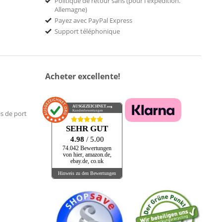
Politique de retour sans (pour l'expédition.
Allemagne)
Payez avec PayPal Express
Support téléphonique
Acheter excellente!
AUSGEZEICHNET
.org
Kundenbewertungen
is de port
SEHR GUT
4.98
/ 5.00
74.042 Bewertungen
von hier, amazon.de,
ebay.de, co.uk
Hinweis zu den Bewertungen