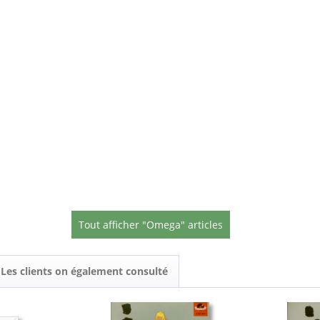
Tout afficher "Omega" articles
Les clients on également consulté