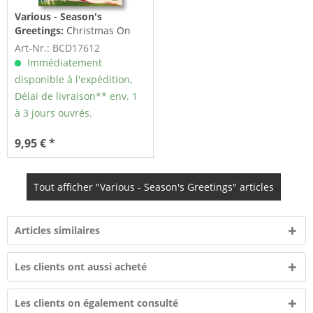
Various - Season's
Greetings:
Christmas On
The Range - 26 Festive
Art-Nr.: BCD17612
and...
Immédiatement
disponible à l'expédition,
Délai de livraison** env. 1
à 3 jours ouvrés.
9,95 € *
Tout afficher "Various - Season's Greetings" articles
Articles similaires
Les clients ont aussi acheté
Les clients on également consulté