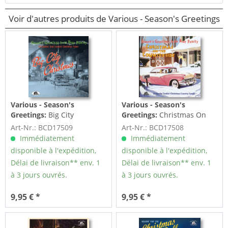
Voir d'autres produits de Various - Season's Greetings
Various - Season's
Various - Season's
Greetings:
Big City
Greetings:
Christmas On
Christmas - 30 Groovin' And
The Countryside - 27 Honky
Art-Nr.: BCD17509
Art-Nr.: BCD17508
Croonin'...
Tonkin'...
Immédiatement
Immédiatement
disponible à l'expédition,
disponible à l'expédition,
Délai de livraison** env. 1
Délai de livraison** env. 1
à 3 jours ouvrés.
à 3 jours ouvrés.
9,95 € *
9,95 € *