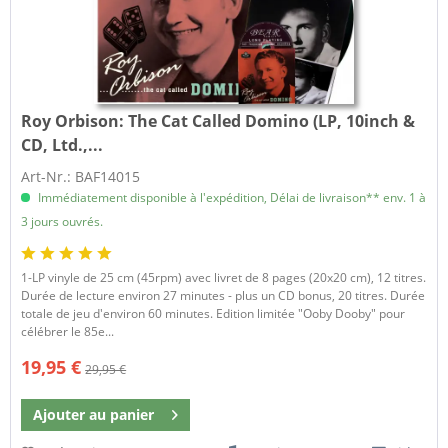
Roy Orbison:
The Cat Called Domino (LP, 10inch &
CD, Ltd.,...
Art-Nr.: BAF14015
Immédiatement disponible à l'expédition, Délai de livraison** env. 1 à
3 jours ouvrés.
1-LP vinyle de 25 cm (45rpm) avec livret de 8 pages (20x20 cm), 12 titres.
Durée de lecture environ 27 minutes - plus un CD bonus, 20 titres. Durée
totale de jeu d'environ 60 minutes. Edition limitée "Ooby Dooby" pour
célébrer le 85e...
19,95 €
29,95 €
Ajouter au
panier