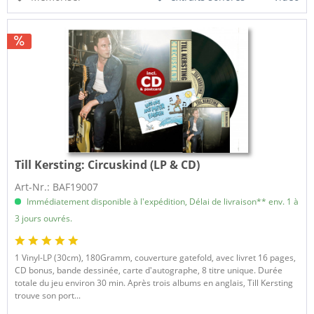
Till Kersting:
Circuskind (LP & CD)
Art-Nr.: BAF19007
Immédiatement disponible à l'expédition, Délai de livraison** env. 1 à
3 jours ouvrés.
1 Vinyl-LP (30cm), 180Gramm, couverture gatefold, avec livret 16 pages,
CD bonus, bande dessinée, carte d'autographe, 8 titre unique. Durée
totale du jeu environ 30 min. Après trois albums en anglais, Till Kersting
trouve son port...