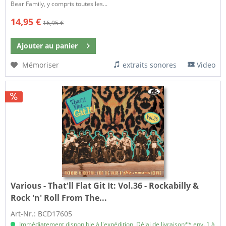
Bear Family, y compris toutes les...
14,95 €
16,95 €
Ajouter au
panier
Mémoriser
extraits sonores
Video
Various - That'll Flat Git It:
Vol.36 - Rockabilly &
Rock 'n' Roll From The...
Art-Nr.: BCD17605
Immédiatement disponible à l'expédition, Délai de livraison** env. 1 à