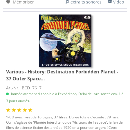
Mémoriser
extraits sonores
Video
Various - History:
Destination Forbidden Planet -
37 Outer Space...
Art-Nr.: BCD17617
Immédiatement disponible à l'expédition, Délai de livraison** env. 1 à
3 jours ouvrés.
1-CD avec livret de 16 pages, 37 titres. Durée totale d'écoute : 79 min.
Qu'il s'agisse de 'Planète interdite' ou de 'Visiteurs de l'espace', le fan de
films de science-fiction des années 1950 en a pour son argent ! Cette