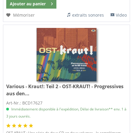
Ajouter au
panier
Mémoriser
extraits sonores
Video
Various - Kraut!:
Teil 2 - OST-KRAUT! - Progressives
aus den...
Art-Nr.: BCD17627
Immédiatement disponible à l'expédition, Délai de livraison** env. 1 à
3 jours ouvrés.
OST-KRAUT : Une série de deux CD en deux volumes - le complément