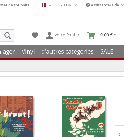
stes de souhaits
Assistance/aide
Français- FR
votre Panier
0,00 € *
hlager
Vinyl
d'autres catégories
SALE