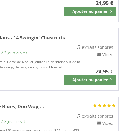
24,95 €
Ajouter au
panier
Mémoriser
aus - 14 Swingin' Chestnuts...
extraits sonores
 à 3 jours ouvrés.
Video
 min. Carte de Noël ci-jointe ! Le dernier opus de la
 swing, de jazz, de rhythm & blues et...
24,95 €
Ajouter au
panier
Mémoriser
 Blues, Doo Wop,...
extraits sonores
 à 3 jours ouvrés.
Video
rmat LP) avec couverture rigide de 352 pages, 472