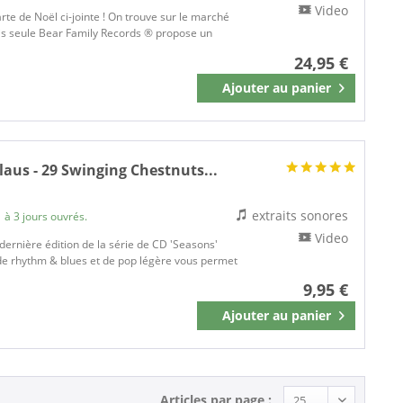
Video
arte de Noël ci-jointe ! On trouve sur le marché
is seule Bear Family Records ® propose un
24,95 €
Ajouter au
panier
Mémoriser
aus - 29 Swinging Chestnuts...
extraits sonores
 à 3 jours ouvrés.
Video
a dernière édition de la série de CD 'Seasons'
de rhythm & blues et de pop légère vous permet
9,95 €
Ajouter au
panier
Mémoriser
Articles par page :