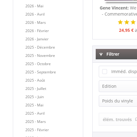
2026 - Mai
Gene Vincent:
We 
- Commemorative 
2026 - Avril
2026 - Mars
24,95 €
2
2026 - Février
2026 - Janvier
2025 - Décembre
Filtrer
2025 - Novembre
2025 - Octobre
Imméd. disp
2025 - Septembre
2025 - Août
Edition
2025 - Juillet
2025 – Juin
Compilation
Poids du vinyle
2025 - Mai
Limited Edit
2025 - Avril
140g Vinyl
élém. trouvés
2025 - Mars
2025 - Février