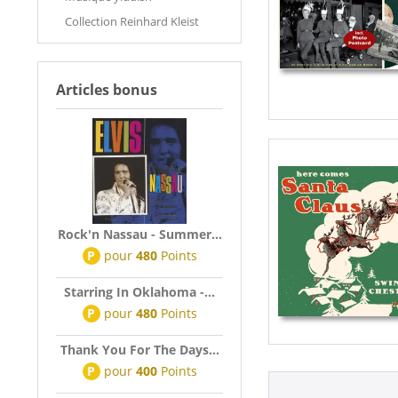
Collection Reinhard Kleist
Articles bonus
Rock'n Nassau - Summer...
P
pour
480
Points
Starring In Oklahoma -...
P
pour
480
Points
Thank You For The Days...
P
pour
400
Points