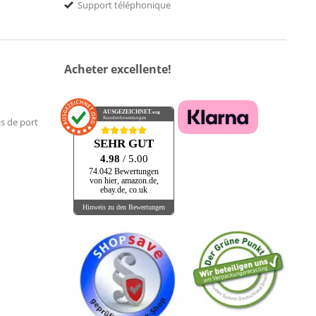
Support téléphonique
Acheter excellente!
AUSGEZEICHNET
.org
Kundenbewertungen
is de port
SEHR GUT
4.98
/ 5.00
74.042 Bewertungen
von hier, amazon.de,
ebay.de, co.uk
Hinweis zu den Bewertungen