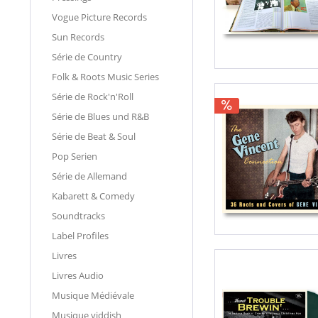
Vogue Picture Records
Sun Records
Série de Country
Folk & Roots Music Series
Série de Rock'n'Roll
Série de Blues und R&B
Série de Beat & Soul
Pop Serien
Série de Allemand
Kabarett & Comedy
Soundtracks
Label Profiles
Livres
Livres Audio
Musique Médiévale
Musique yiddish