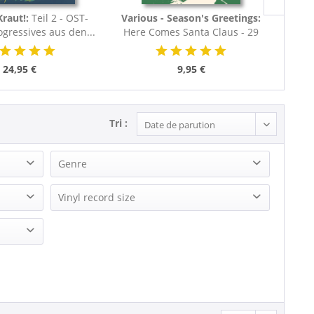
Kraut!:
Teil 2 - OST-
Various - Season's Greetings:
Vari
ogressives aus den...
Here Comes Santa Claus - 29
Swinging Chestnuts...
24,95 €
9,95 €
Tri :
Genre
Christmas
Vinyl record size
R&B, Soul
LP (10 inch)
Rock
LP (12 Inch)
Rock'n'Roll