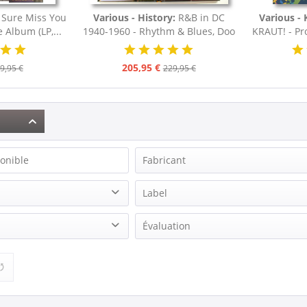
Sure Miss You
Various - History:
R&B in DC
Various - 
Album (LP,...
1940-1960 - Rhythm & Blues, Doo
KRAUT! - Pr
Wop,...
205,95 €
9,95 €
229,95 €
onible
Fabricant
Various - History
Label
Various - Kraut!
Bear Family Records
Évaluation
Various - Season's Greetings
ion
Vincent, Gene
& plus
& plus
& plus
& plus