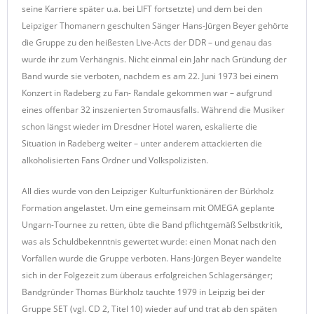
seine Karriere später u.a. bei LIFT fortsetzte) und dem bei den
Leipziger Thomanern geschulten Sänger Hans-Jürgen Beyer gehörte
die Gruppe zu den heißesten Live-Acts der DDR – und genau das
wurde ihr zum Verhängnis. Nicht einmal ein Jahr nach Gründung der
Band wurde sie verboten, nachdem es am 22. Juni 1973 bei einem
Konzert in Radeberg zu Fan- Randale gekommen war – aufgrund
eines offenbar 32 inszenierten Stromausfalls. Während die Musiker
schon längst wieder im Dresdner Hotel waren, eskalierte die
Situation in Radeberg weiter – unter anderem attackierten die
alkoholisierten Fans Ordner und Volkspolizisten.
All dies wurde von den Leipziger Kulturfunktionären der Bürkholz
Formation angelastet. Um eine gemeinsam mit OMEGA geplante
Ungarn-Tournee zu retten, übte die Band pflichtgemäß Selbstkritik,
was als Schuldbekenntnis gewertet wurde: einen Monat nach den
Vorfällen wurde die Gruppe verboten. Hans-Jürgen Beyer wandelte
sich in der Folgezeit zum überaus erfolgreichen Schlagersänger;
Bandgründer Thomas Bürkholz tauchte 1979 in Leipzig bei der
Gruppe SET (vgl. CD 2, Titel 10) wieder auf und trat ab den späten