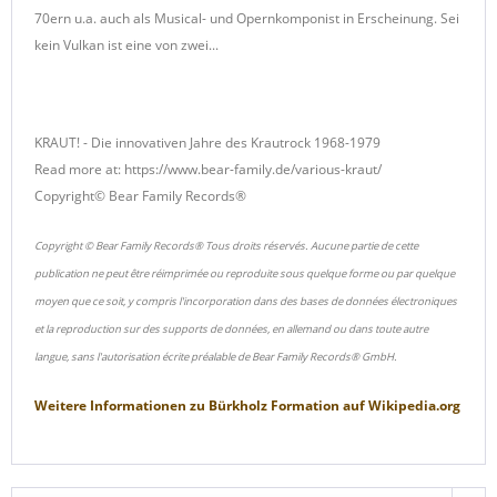
70ern u.a. auch als Musical- und Opernkomponist in Erscheinung. Sei
kein Vulkan ist eine von zwei...
KRAUT! - Die innovativen Jahre des Krautrock 1968-1979
Read more at: https://www.bear-family.de/various-kraut/
Copyright© Bear Family Records®
Copyright © Bear Family Records® Tous droits réservés. Aucune partie de cette
publication ne peut être réimprimée ou reproduite sous quelque forme ou par quelque
moyen que ce soit, y compris l'incorporation dans des bases de données électroniques
et la reproduction sur des supports de données, en allemand ou dans toute autre
langue, sans l'autorisation écrite préalable de Bear Family Records® GmbH.
Weitere Informationen zu
Bürkholz Formation
auf
Wikipedia.org