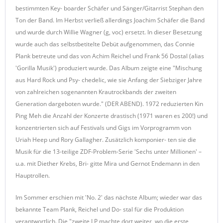
bestimmten Key- boarder Schäfer und Sänger/Gitarrist Stephan den
Ton der Band. Im Herbst verließ allerdings Joachim Schäfer die Band
und wurde durch Willie Wagner (g, voc) ersetzt. In dieser Besetzung
wurde auch das selbstbetitelte Debüt aufgenommen, das Connie
Plank betreute und das von Achim Reichel und Frank 56 Dostal (alias
'Gorilla Musik') produziert wurde. Das Album zeigte eine "Mischung
aus Hard Rock und Psy- chedelic, wie sie Anfang der Siebziger Jahre
von zahlreichen sogenannten Krautrockbands der zweiten
Generation dargeboten wurde." (DER ABEND). 1972 reduzierten Kin
Ping Meh die Anzahl der Konzerte drastisch (1971 waren es 200!) und
konzentrierten sich auf Festivals und Gigs im Vorprogramm von
Uriah Heep und Rory Gallagher. Zusätzlich komponier- ten sie die
Musik für die 13-teilige ZDF-Problem-Serie 'Sechs unter Millionen' –
u.a. mit Diether Krebs, Bri- gitte Mira und Gernot Endemann in den
Hauptrollen.
Im Sommer erschien mit 'No. 2' das nächste Album; wieder war das
bekannte Team Plank, Reichel und Do- stal für die Produktion
verantwortlich. Die "zweite LP machte dort weiter, wo die erste