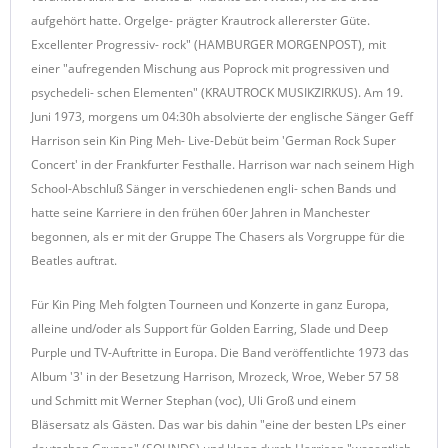
aufgehört hatte. Orgelge- prägter Krautrock allererster Güte.
Excellenter Progressiv- rock" (HAMBURGER MORGENPOST), mit
einer "aufregenden Mischung aus Poprock mit progressiven und
psychedeli- schen Elementen" (KRAUTROCK MUSIKZIRKUS). Am 19.
Juni 1973, morgens um 04:30h absolvierte der englische Sänger Geff
Harrison sein Kin Ping Meh- Live-Debüt beim 'German Rock Super
Concert' in der Frankfurter Festhalle. Harrison war nach seinem High
School-Abschluß Sänger in verschiedenen engli- schen Bands und
hatte seine Karriere in den frühen 60er Jahren in Manchester
begonnen, als er mit der Gruppe The Chasers als Vorgruppe für die
Beatles auftrat.
Für Kin Ping Meh folgten Tourneen und Konzerte in ganz Europa,
alleine und/oder als Support für Golden Earring, Slade und Deep
Purple und TV-Auftritte in Europa. Die Band veröffentlichte 1973 das
Album '3' in der Besetzung Harrison, Mrozeck, Wroe, Weber 57 58
und Schmitt mit Werner Stephan (voc), Uli Groß und einem
Bläsersatz als Gästen. Das war bis dahin "eine der besten LPs einer