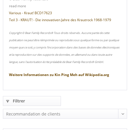
read more
Various - Kraut! BCD17623
Teil 3 - KRAUT! - Die innovativen Jahre des Krautrock 1968-1979
Copyright © Bear Family Records® Tous droits réservés. Aucune partie de cette
publication ne peut être réimprimée ou reproduite sous quelque forme ou par quelque
moyen que ce soit, y compris l'incorporation dans des bases de données électroniques
et la reproduction sur des supports de données, en allemand ou dans toute autre
langue, sans l'autorisation écrite préalable de Bear Family Records® GmbH.
Weitere Informationen zu
Kin Ping Meh
auf
Wikipedia.org
Filtrer