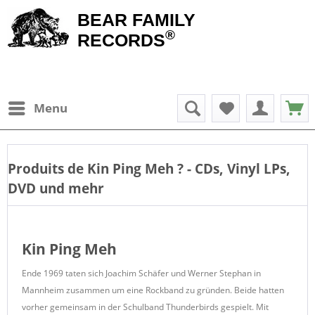
BEAR FAMILY
®
RECORDS
Menu
Produits de
Kin Ping Meh
? - CDs, Vinyl LPs,
DVD und mehr
Kin Ping Meh
Ende 1969 taten sich Joachim Schäfer und Werner Stephan in
Mannheim zusammen um eine Rockband zu gründen. Beide hatten
vorher gemeinsam in der Schulband Thunderbirds gespielt. Mit