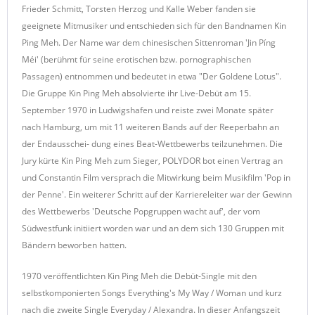
Frieder Schmitt, Torsten Herzog und Kalle Weber fanden sie
geeignete Mitmusiker und entschieden sich für den Bandnamen Kin
Ping Meh. Der Name war dem chinesischen Sittenroman 'Jin Píng
Méi' (berühmt für seine erotischen bzw. pornographischen
Passagen) entnommen und bedeutet in etwa "Der Goldene Lotus".
Die Gruppe Kin Ping Meh absolvierte ihr Live-Debüt am 15.
September 1970 in Ludwigshafen und reiste zwei Monate später
nach Hamburg, um mit 11 weiteren Bands auf der Reeperbahn an
der Endausschei- dung eines Beat-Wettbewerbs teilzunehmen. Die
Jury kürte Kin Ping Meh zum Sieger, POLYDOR bot einen Vertrag an
und Constantin Film versprach die Mitwirkung beim Musikfilm 'Pop in
der Penne'. Ein weiterer Schritt auf der Karriereleiter war der Gewinn
des Wettbewerbs 'Deutsche Popgruppen wacht auf', der vom
Südwestfunk initiiert worden war und an dem sich 130 Gruppen mit
Bändern beworben hatten.
1970 veröffentlichten Kin Ping Meh die Debüt-Single mit den
selbstkomponierten Songs Everything's My Way / Woman und kurz
nach die zweite Single Everyday / Alexandra. In dieser Anfangszeit