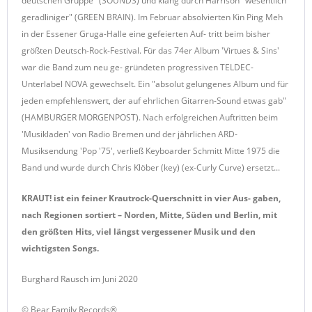
deutschen Gruppe" (SOUNDS) und klang durch Harrison "wesentlich
geradliniger" (GREEN BRAIN). Im Februar absolvierten Kin Ping Meh
in der Essener Gruga-Halle eine gefeierten Auf- tritt beim bisher
größten Deutsch-Rock-Festival. Für das 74er Album 'Virtues & Sins'
war die Band zum neu ge- gründeten progressiven TELDEC-
Unterlabel NOVA gewechselt. Ein "absolut gelungenes Album und für
jeden empfehlenswert, der auf ehrlichen Gitarren-Sound etwas gab"
(HAMBURGER MORGENPOST). Nach erfolgreichen Auftritten beim
'Musikladen' von Radio Bremen und der jährlichen ARD-
Musiksendung 'Pop '75', verließ Keyboarder Schmitt Mitte 1975 die
Band und wurde durch Chris Klöber (key) (ex-Curly Curve) ersetzt...
KRAUT! ist ein feiner Krautrock-Querschnitt in vier Aus- gaben,
nach Regionen sortiert – Norden, Mitte, Süden und Berlin, mit
den größten Hits, viel längst vergessener Musik und den
wichtigsten Songs.
Burghard Rausch
im Juni 2020
© Bear Family Records®