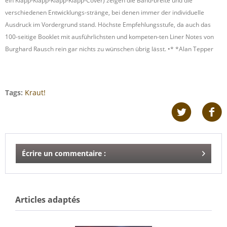
ein Klapp-Klapp-Klapp-Klapp-Cover) zeigen die Band-breite und die
verschiedenen Entwicklungs-stränge, bei denen immer der individuelle
Ausdruck im Vordergrund stand. Höchste Empfehlungsstufe, da auch das
100-seitige Booklet mit ausführlichsten und kompeten-ten Liner Notes von
Burghard Rausch rein gar nichts zu wünschen übrig lässt. •* *Alan Tepper
Tags:
Kraut!
Écrire un commentaire :
Articles adaptés