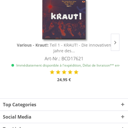
Various - Kraut!:
Teil 1 - KRAUT! - Die innovativen
Jahre des...
Art-Nr.: BCD17621
Immédiatement disponible à l'expédition, Délai de livraison** env. 1 à 
I
24,95 €
Top Categories
Social Media