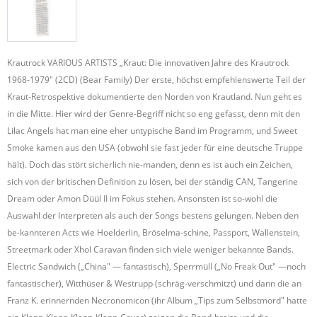
Krautrock VARIOUS ARTISTS „Kraut: Die innovativen Jahre des Krautrock
1968-1979" (2CD) (Bear Family) Der erste, höchst empfehlenswerte Teil der
Kraut-Retrospektive dokumentierte den Norden von Krautland. Nun geht es
in die Mitte. Hier wird der Genre-Begriff nicht so eng gefasst, denn mit den
Lilac Angels hat man eine eher untypische Band im Programm, und Sweet
Smoke kamen aus den USA (obwohl sie fast jeder für eine deutsche Truppe
hält). Doch das stört sicherlich nie-manden, denn es ist auch ein Zeichen,
sich von der britischen Definition zu lösen, bei der ständig CAN, Tangerine
Dream oder Amon Düül II im Fokus stehen. Ansonsten ist so-wohl die
Auswahl der Interpreten als auch der Songs bestens gelungen. Neben den
be-kannteren Acts wie Hoelderlin, Bröselma-schine, Passport, Wallenstein,
Streetmark oder Xhol Caravan finden sich viele weniger bekannte Bands.
Electric Sandwich („China" — fantastisch), Sperrmüll („No Freak Out" —noch
fantastischer), Witthüser & Westrupp (schräg-verschmitzt) und dann die an
Franz K. erinnernden Necronomicon (ihr Album „Tips zum Selbstmord" hatte