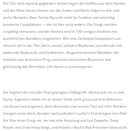
Die CDs sind regional gegliedert; bisher liegen die Staffeln aus dem Norden
und der Mitte Deutschlands vor; der Süden und Berlin folgen in drei und
sechs Monaten. Bear Family Records steht für fundiert und umsichtig
kuratierte Compilations — das ist hier nicht anders: Die Songs wurden
sorgfältig remastert, und der Kontext wird in 100-seitigen Booklets mit
ausführlichen Bandbios mitgeliefert. Wie eine Zeitkapsel katapultiert uns
«Kraut!» tief in die 70er-Jahre zurück; schwere Rhythmen, ausufernde Soli,
wabernde Keyboards und Synthesizer, drogenverseuchte Melodien; die
Anleihen aus britischem Prog und ameri-kanischem Bluesrock und
gleichzeitig das Bemühen, sich davon zu emanzipieren.
Die Vagheit des von John Peel geprägten Stilbegriffs «Krautrock» ist so eine
Sache. Eigentlich wollte ich an dieser Stelle nicht gross auf eine Definition
von Kraut-rock eingehen, doch die ersten zwei ersten Titel auf «Der Norden»
zwingen einen doch, darüber nachzudenken. Lucifer's Friend legen mit «Ride
the Sky» einen Song vor, der wie eine Kreuzung aus Led Zeppelin, Deep
Purple und Uriah Heep klingt, und Atlantis' «Rock'n'Roll Preacher» bluesrockt