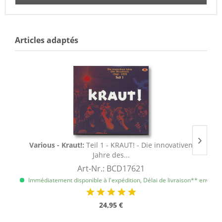
Articles adaptés
Various - Kraut!:
Teil 1 - KRAUT! - Die innovativen
Jahre des...
Art-Nr.: BCD17621
Immédiatement disponible à l'expédition, Délai de livraison** env. 1 à 
I
24,95 €