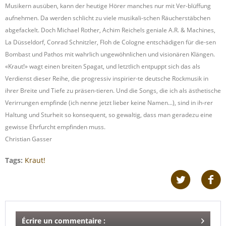
Musikern ausüben, kann der heutige Hörer manches nur mit Ver-blüffung
aufnehmen. Da werden schlicht zu viele musikali-schen Räucherstäbchen
abgefackelt. Doch Michael Rother, Achim Reichels geniale A.R. & Machines,
La Düsseldorf, Conrad Schnitzler, Floh de Cologne entschädigen für die-sen
Bombast und Pathos mit wahrlich ungewöhnlichen und visionären Klängen.
«Kraut!» wagt einen breiten Spagat, und letztlich entpuppt sich das als
Verdienst dieser Reihe, die progressiv inspirier-te deutsche Rockmusik in
ihrer Breite und Tiefe zu präsen-tieren. Und die Songs, die ich als ästhetische
Verirrungen empfinde (ich nenne jetzt lieber keine Namen...), sind in ih-rer
Haltung und Sturheit so konsequent, so gewaltig, dass man geradezu eine
gewisse Ehrfurcht empfinden muss.
Christian Gasser
Tags:
Kraut!
Écrire un commentaire :