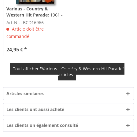
Various - Country &
Western Hit Parade:
1961 -
Dim Lights, Thick Smoke
Art-Nr.: BCD16966
And Hillbilly Music
Article doit être
commandé
24,95 € *
Tout afficher "Various - Country & Western Hit Parade"
articles
Articles similaires
Les clients ont aussi acheté
Les clients on également consulté