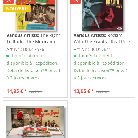
NOUVEAU
Various Artists:
The Right
Various Artists:
Rockin'
To Rock - The Mexicano
With The Krauts - Real Rock
And Chicano...
'n' Roll...
Art-Nr.: BCD17576
Art-Nr.: BCD17641
Immédiatement
Immédiatement
disponible à l'expédition,
disponible à l'expédition,
Délai de livraison** env. 1
Délai de livraison** env. 1
à 3 jours ouvrés.
à 3 jours ouvrés.
14,95 € *
13,95 € *
16,95 € *
15,95 € *