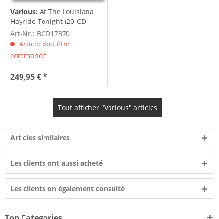
Various:
At The Louisiana
Hayride Tonight (20-CD
Deluxe...
Art-Nr.: BCD17370
Article doit être
commandé
249,95 € *
Tout afficher "Various" articles
Articles similaires
Les clients ont aussi acheté
Les clients on également consulté
Top Categories