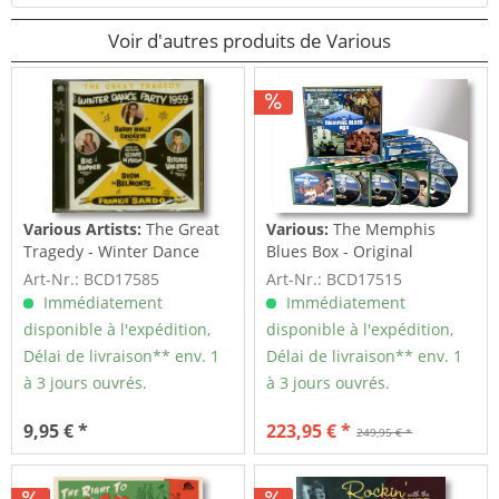
Voir d'autres produits de Various
Various Artists:
The Great
Various:
The Memphis
Tragedy - Winter Dance
Blues Box - Original
Party 1959 (CD)
Recordings...
Art-Nr.: BCD17585
Art-Nr.: BCD17515
Immédiatement
Immédiatement
disponible à l'expédition,
disponible à l'expédition,
Délai de livraison** env. 1
Délai de livraison** env. 1
à 3 jours ouvrés.
à 3 jours ouvrés.
9,95 € *
223,95 € *
249,95 € *