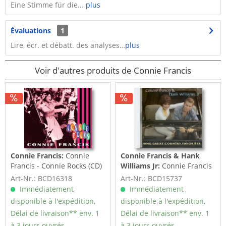
Eine Stimme für die...
plus
Évaluations
1
Lire, écr. et débatt. des analyses…
plus
Voir d'autres produits de Connie Francis
Connie Francis:
Connie
Connie Francis & Hank
Francis - Connie Rocks (CD)
Williams Jr:
Connie Francis
& Hank Williams JR. Sing
Art-Nr.: BCD16318
Art-Nr.: BCD15737
Great...
Immédiatement
Immédiatement
disponible à l'expédition,
disponible à l'expédition,
Délai de livraison** env. 1
Délai de livraison** env. 1
à 3 jours ouvrés.
à 3 jours ouvrés.