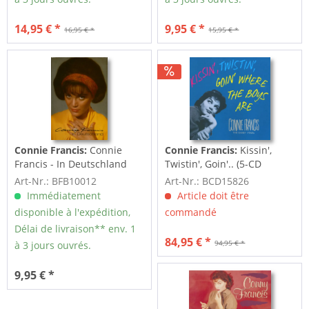
14,95 € *
9,95 € *
16,95 € *
15,95 € *
Connie Francis:
Connie
Connie Francis:
Kissin',
Francis - In Deutschland
Twistin', Goin'.. (5-CD
mit Ausflügen...
Deluxe Box Set)
Art-Nr.: BFB10012
Art-Nr.: BCD15826
Immédiatement
Article doit être
disponible à l'expédition,
commandé
Délai de livraison** env. 1
84,95 € *
94,95 € *
à 3 jours ouvrés.
9,95 € *