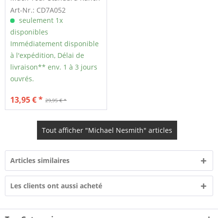
Stash - 50th...
Art-Nr.: CD7A052
seulement 1x
disponibles
Immédiatement disponible
à l'expédition, Délai de
livraison** env. 1 à 3 jours
ouvrés.
13,95 € *
29,95 € *
Tout afficher "Michael Nesmith" articles
Articles similaires
Les clients ont aussi acheté