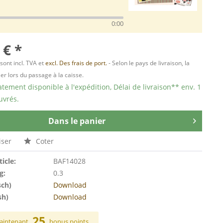
0:00
 € *
 sont incl. TVA et
excl. Des frais de port.
- Selon le pays de livraison, la
er lors du passage à la caisse.
ement disponible à l'expédition, Délai de livraison** env. 1
uvrés.
Dans le panier
ser
Coter
ticle:
BAF14028
g:
0.3
sch)
Download
sh)
Download
25
aintenant
bonus points