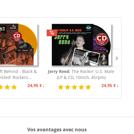
ft Behind - Black &
Jerry Reed:
The Rockin' U.S. Male
Wand
lsted' Rockers...
(LP & CD, 10inch, 45rpm)
24,95 €
24,95 €
29,95 €
29,95 €
Vos avantages avec nous