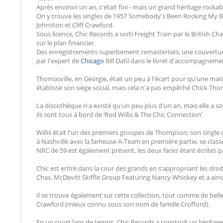
Après environ un an, c'était fini - mais un grand héritage rockabil
On y trouve les singles de 1957 Somebody's Been Rocking My Ba
Johnston et Cliff Crawford.
Sous licence, Chic Records a sorti Freight Train par le British C
sur le plan financier.
Des enregistrements superbement remasterisés, une couverture 
par l'expert de
Chicago
Bill Dahl dans le livret d'accompagneme
Thomasville, en Géorgie, était un peu à l'écart pour qu'une ma
établisse son siège social, mais cela n'a pas empêché Chick Thom
La discothèque n'a existé qu'un peu plus d'un an, mais elle a sor
ils sont tous à bord de ‘Rod Willis & The Chic Connection’.
Willis était l'un des premiers groupes de Thompson; son singl
à Nashville avec la fameuse A-Team en première partie, se classe
NRC de 59 est également présent, les deux faces étant écrites
Chic est entré dans la cour des grands en s’appropriant les droi
Chas. McDevitt Skiffle Group Featuring Nancy Whiskey et a ains
Il se trouve également sur cette collection, tout comme de belles
Crawford (mieux connu sous son nom de famille Crofford).
En un court laps de temps, Chic Records a construit un héritage