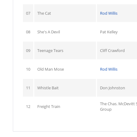
07
The Cat
Rod Willis
08
She's A Devil
Pat Kelley
09
Teenage Tears
Cliff Crawford
10
Old Man Mose
Rod Willis
11
Whistle Bait
Don Johnston
The Chas. McDevitt S
12
Freight Train
Group