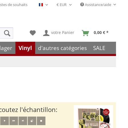
stes de souhaits
Assistance/aide
Français- FR
votre Panier
0,00 € *
lager
Vinyl
d'autres catégories
SALE
coutez l'échantillon: