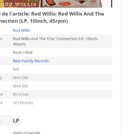
 de l'article:
Rod Willis: Rod Willis And The
nection (LP, 10inch, 45rpm)
Rod Willis
m:
Rod Willis And The 'Chic' Connection (LP, 10inch,
45rpm)
Rock'n'Roll
Bear Family Records
BAF
g
Mint (M)
g
Mint (M)
it
45 U/min
ze
LP (10 inch)
t
LP
4000127140289