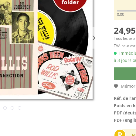
0:00
24,95
Tous les prix
TVA peut vari
Immédiat
à 3 jours o
Mémori
Réf. de l’ar
Poids en k
PDF (deut
PDF (engli
P
M