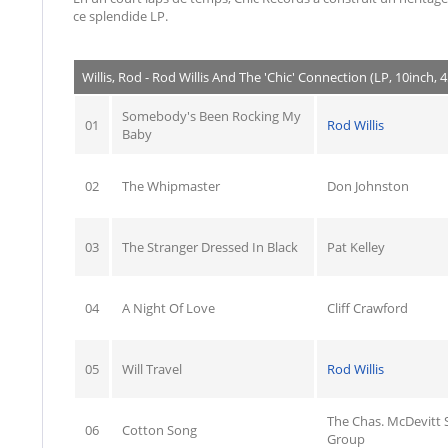
ce splendide LP.
Willis, Rod - Rod Willis And The 'Chic' Connection (LP, 10inch,
Somebody's Been Rocking My
01
Rod Willis
Baby
02
The Whipmaster
Don Johnston
03
The Stranger Dressed In Black
Pat Kelley
04
A Night Of Love
Cliff Crawford
05
Will Travel
Rod Willis
The Chas. McDevitt S
06
Cotton Song
Group