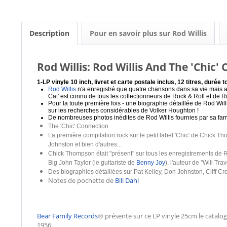
Description
Pour en savoir plus sur Rod Willis
Rod Willis: Rod Willis And The 'Chic'
1-LP vinyle 10 inch, livret et carte postale inclus, 12 titres, durée 
Rod Willis
n'a enregistré que quatre chansons dans sa vie mais a
Cat' est connu de tous les collectionneurs de Rock & Roll et de R
Pour la toute première fois - une biographie détaillée de Rod Wil
sur les recherches considérables de Volker Houghton !
De nombreuses photos inédites de Rod Willis fournies par sa fami
The 'Chic' Connection
La première compilation rock sur le petit label 'Chic' de Chick 
Johnston et bien d'autres...
Chick Thompson était "présent" sur tous les enregistrements de Ro
Big John Taylor (le guitariste de
Benny Joy
), l'auteur de "Will Tr
Des biographies détaillées sur Pat Kelley, Don Johnston, Cliff Cro
Notes de pochette de
Bill Dahl
Bear Family Records
® présente sur ce LP vinyle 25cm le catalo
1956.