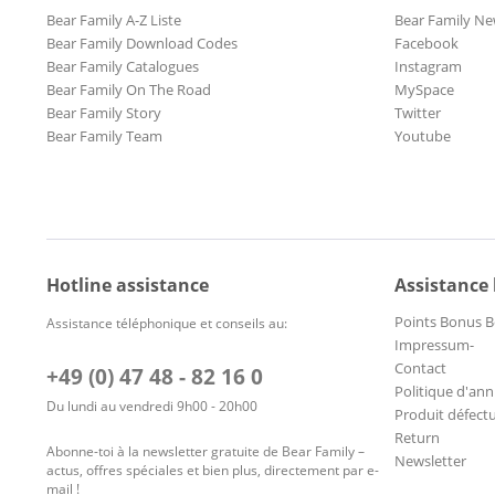
Bear Family A-Z Liste
Bear Family Ne
Bear Family Download Codes
Facebook
Bear Family Catalogues
Instagram
Bear Family On The Road
MySpace
Bear Family Story
Twitter
Bear Family Team
Youtube
Hotline assistance
Assistance
Points Bonus B
Assistance téléphonique et conseils au:
Impressum-
Contact
+49 (0) 47 48 - 82 16 0
Politique d'ann
Du lundi au vendredi 9h00 - 20h00
Produit défect
Return
Abonne-toi à la newsletter gratuite de Bear Family –
Newsletter
actus, offres spéciales et bien plus, directement par e-
mail !