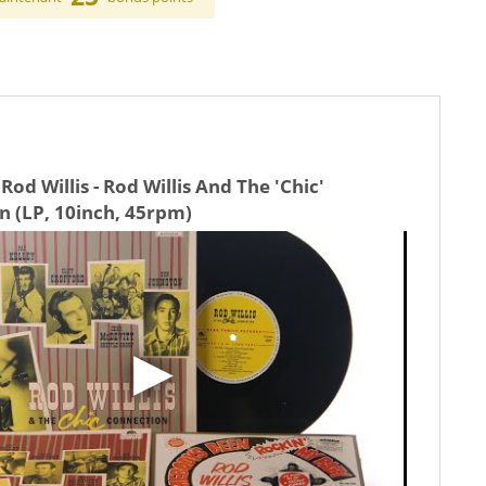
Rod Willis - Rod Willis And The 'Chic'
n (LP, 10inch, 45rpm)