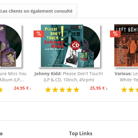
Les clients on également consulté
ure Miss You
Johnny Kidd:
Please Don't Touch!
Various:
Le
lbum (LP,...
(LP & CD, 10inch, 45rpm)
White 'Fe
24,95 €
25,95 €
29,95 €
29,95 €
ia
Top Links