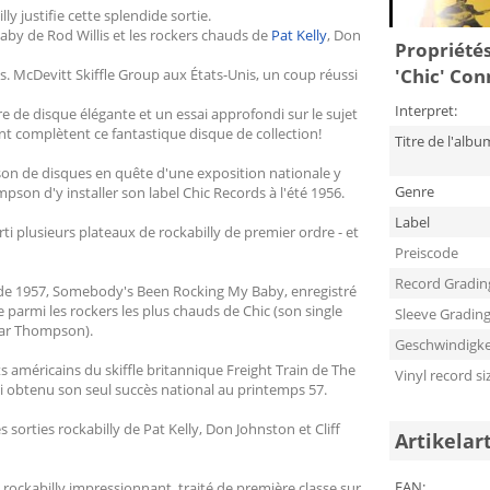
ly justifie cette splendide sortie.
by de Rod Willis et les rockers chauds de
Pat Kelly
, Don
Propriétés
'Chic' Con
has. McDevitt Skiffle Group aux États-Unis, un coup réussi
Interpret:
de disque élégante et un essai approfondi sur le sujet
nt complètent ce fantastique disque de collection!
Titre de l'albu
ison de disques en quête d'une exposition nationale y
Genre
pson d'y installer son label Chic Records à l'été 1956.
Label
ti plusieurs plateaux de rockabilly de premier ordre - et
Preiscode
Record Gradin
e de 1957, Somebody's Been Rocking My Baby, enregistré
 parmi les rockers les plus chauds de Chic (son single
Sleeve Gradin
 par Thompson).
Geschwindigke
ts américains du skiffle britannique Freight Train de The
Vinyl record si
i obtenu son seul succès national au printemps 57.
 sorties rockabilly de Pat Kelly, Don Johnston et Cliff
Artikelar
EAN:
 rockabilly impressionnant, traité de première classe sur