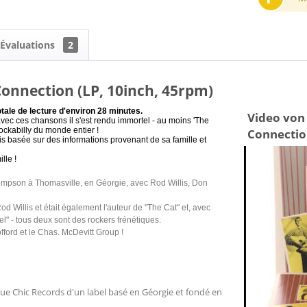
Évaluations
2
 Connection (LP, 10inch, 45rpm)
totale de lecture d'environ 28 minutes.
Video von 
vec ces chansons il s'est rendu immortel - au moins 'The
ockabilly du monde entier !
Connectio
lis basée sur des informations provenant de sa famille et
lle !
Thompson à Thomasville, en Géorgie, avec Rod Willis, Don
d Willis et était également l'auteur de "The Cat" et, avec
avel" - tous deux sont des rockers frénétiques.
fford et le Chas. McDevitt Group !
gue Chic Records d'un label basé en Géorgie et fondé en