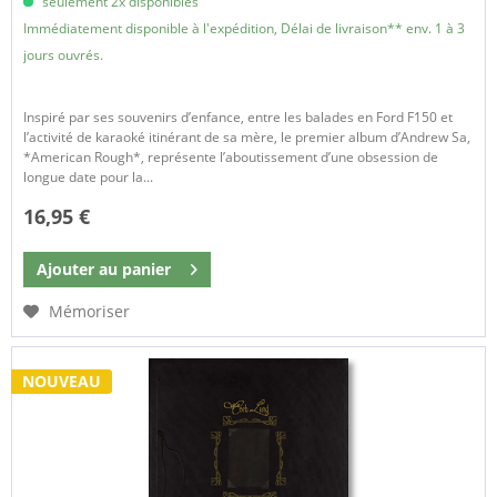
seulement 2x disponibles
Immédiatement disponible à l'expédition, Délai de livraison** env. 1 à 3
jours ouvrés.
Inspiré par ses souvenirs d’enfance, entre les balades en Ford F150 et
l’activité de karaoké itinérant de sa mère, le premier album d’Andrew Sa,
*American Rough*, représente l’aboutissement d’une obsession de
longue date pour la...
16,95 €
Ajouter au
panier
Mémoriser
NOUVEAU