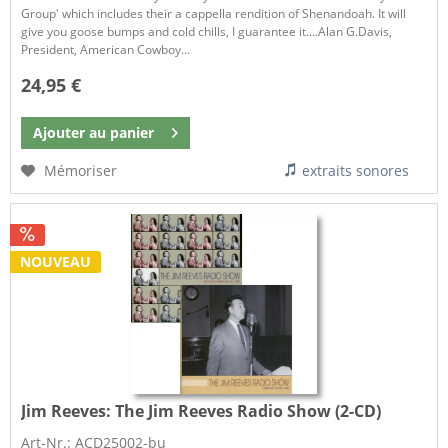
Group' which includes their a cappella rendition of Shenandoah. It will
give you goose bumps and cold chills, I guarantee it....Alan G.Davis,
President, American Cowboy...
24,95 €
Ajouter au
panier
Mémoriser
extraits sonores
NOUVEAU
Jim Reeves:
The Jim Reeves Radio Show (2-CD)
Art-Nr.: ACD25002-bu