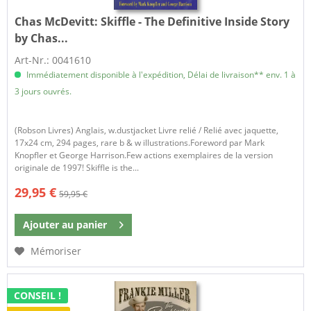
Chas McDevitt:
Skiffle - The Definitive Inside Story
by Chas...
Art-Nr.: 0041610
Immédiatement disponible à l'expédition, Délai de livraison** env. 1 à
3 jours ouvrés.
(Robson Livres) Anglais, w.dustjacket Livre relié / Relié avec jaquette,
17x24 cm, 294 pages, rare b & w illustrations.Foreword par Mark
Knopfler et George Harrison.Few actions exemplaires de la version
originale de 1997! Skiffle is the...
29,95 €
59,95 €
Ajouter au
panier
Mémoriser
CONSEIL !