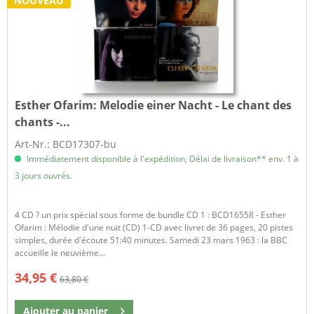
NOUVEAU
Esther Ofarim:
Melodie einer Nacht - Le chant des
chants -...
Art-Nr.: BCD17307-bu
Immédiatement disponible à l'expédition, Délai de livraison** env. 1 à
3 jours ouvrés.
4 CD ? un prix spécial sous forme de bundle CD 1 : BCD16558 - Esther
Ofarim : Mélodie d'une nuit (CD) 1-CD avec livret de 36 pages, 20 pistes
simples, durée d'écoute 51:40 minutes. Samedi 23 mars 1963 : la BBC
accueille le neuvième...
34,95 €
63,80 €
Ajouter au
panier