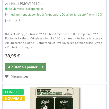
Art-Nr.: LPMOV1011Clear
seulement 1x disponibles
Immédiatement disponible à l'expédition, Délai de livraison** env. 1 à 3
jours ouvrés.
(MusicOnVinyl) 19 tracks *** Édition limitée à 1 000 exemplaires ***
Pochette à rabats - Vinyle audiophile 180 grammes - Pochette à rabats -
Album certifié platine - Comprend un livret avec les paroles d'Ilse - Avec
« I'm Not So Tough »,...
39,95 €
Ajouter au
panier
Mémoriser
CONSEIL !
NOUVEAU