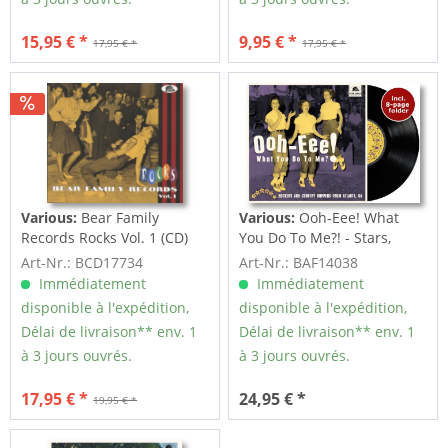
15,95 € *
9,95 € *
17,95 € *
17,95 € *
Various:
Bear Family
Various:
Ooh-Eee! What
Records Rocks Vol. 1 (CD)
You Do To Me?! - Stars,
Inc....
Art-Nr.: BCD17734
Art-Nr.: BAF14038
Immédiatement
Immédiatement
disponible à l'expédition,
disponible à l'expédition,
Délai de livraison** env. 1
Délai de livraison** env. 1
à 3 jours ouvrés.
à 3 jours ouvrés.
17,95 € *
24,95 € *
19,95 € *