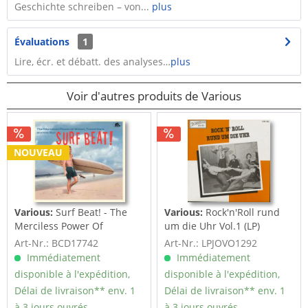
Geschichte schreiben – von...
plus
Évaluations
1
Lire, écr. et débatt. des analyses…
plus
Voir d'autres produits de Various
NOUVEAU
Various:
Surf Beat! - The
Various:
Rock'n'Roll rund
Merciless Power Of
um die Uhr Vol.1 (LP)
Water,...
Art-Nr.: BCD17742
Art-Nr.: LPJOVO1292
Immédiatement
Immédiatement
disponible à l'expédition,
disponible à l'expédition,
Délai de livraison** env. 1
Délai de livraison** env. 1
à 3 jours ouvrés.
à 3 jours ouvrés.