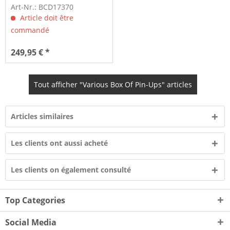
Deluxe...
Art-Nr.: BCD17370
Article doit être
commandé
249,95 € *
Tout afficher "Various Box Of Pin-Ups" articles
Articles similaires
Les clients ont aussi acheté
Les clients on également consulté
Top Categories
Social Media