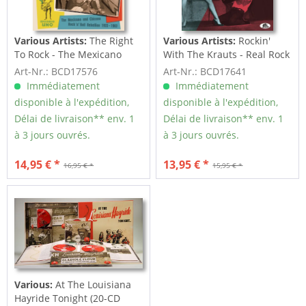
Various Artists:
The Right
Various Artists:
Rockin'
To Rock - The Mexicano
With The Krauts - Real Rock
And Chicano...
'n' Roll...
Art-Nr.: BCD17576
Art-Nr.: BCD17641
Immédiatement
Immédiatement
disponible à l'expédition,
disponible à l'expédition,
Délai de livraison** env. 1
Délai de livraison** env. 1
à 3 jours ouvrés.
à 3 jours ouvrés.
14,95 € *
13,95 € *
16,95 € *
15,95 € *
Various:
At The Louisiana
Hayride Tonight (20-CD