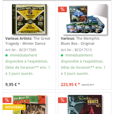
Various Artists:
The Great
Various:
The Memphis
Tragedy - Winter Dance
Blues Box - Original
Party 1959 (CD)
Recordings...
Art-Nr.: BCD17585
Art-Nr.: BCD17515
Immédiatement
Immédiatement
disponible à l'expédition,
disponible à l'expédition,
Délai de livraison** env. 1
Délai de livraison** env. 1
à 3 jours ouvrés.
à 3 jours ouvrés.
9,95 € *
223,95 € *
249,95 € *
NOUVEAU