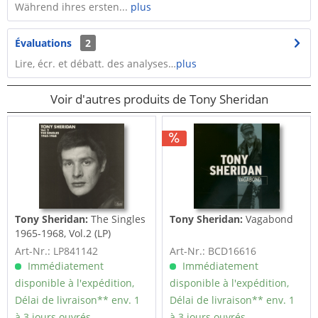
Während ihres ersten...
plus
Évaluations
2
Lire, écr. et débatt. des analyses…
plus
Voir d'autres produits de Tony Sheridan
Tony Sheridan:
The Singles
Tony Sheridan:
Vagabond
1965-1968, Vol.2 (LP)
Art-Nr.: LP841142
Art-Nr.: BCD16616
Immédiatement
Immédiatement
disponible à l'expédition,
disponible à l'expédition,
Délai de livraison** env. 1
Délai de livraison** env. 1
à 3 jours ouvrés.
à 3 jours ouvrés.