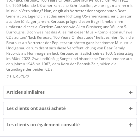
V.A. / Jack Kerouac, 100 Years Of Beatitude Jack Kerouac, der von 1922
bis 1969 lebende US-amerikanische Schriftsteller, wie bringt man ihn mit
Musik in Verbindung? Nun, er gilt als Vertreter der sogenannten Beat
Generation. Eigentlich ist das eine Richtung US-amerikanischer Literatur
aus den fünfziger Jahren. Kerouac prägte diesen Begriff, neben ihm
umfasste dieser außerdem Autoren wie Allen Ginsberg und William S.
Burroughs. Doch was hat das Alles mit dieser Musik-Kompilation auf zwei
CDs zu tun? "Jack Kerouac, 100 Years Of Beatitude" heißt es hier. Nun, die
Beatniks als Vertreter der Popliteratur hörten ganz bestimmte Musikstile.
Und genau darum dreht sich diese Veröffentlichung von Bear Family
Records als Hommage an Jack Kerouac anlässlich seines 100. Geburtstag
im März 2022. Zweiundfünfzig Songs und historische Tondokumente aus
den Jahren 1946 bis 1963, dem Kern der Beatnik-Zeit, bilden die
Grundlage der beiden CDs.
11.03.2022
Articles similaires
Les clients ont aussi acheté
Les clients on également consulté