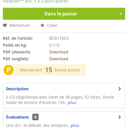
livraison** env. 1 à 3 jours ouvrés.
Dans le panier
Mémoriser
Coter
Réf. de l’article:
BCD17653
Poids en kg:
0.115
PDF (deutsch)
Download
PDF (english)
Download
P
15
Maintenant
bonus points
Description
2-CD (digisleeve) avec livret de 36 pages, 52 titres. Durée
totale de lecture d'environ 150...
plus
Évaluations
4
Lire, écr. et débatt. des analyses…
plus