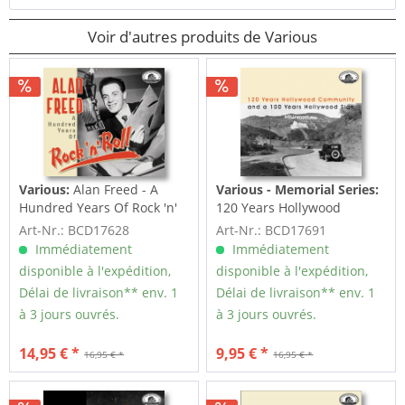
Voir d'autres produits de Various
Various:
Alan Freed - A
Various - Memorial Series:
Hundred Years Of Rock 'n'
120 Years Hollywood
Roll (CD)
Community and a 100
Art-Nr.: BCD17628
Art-Nr.: BCD17691
Years...
Immédiatement
Immédiatement
disponible à l'expédition,
disponible à l'expédition,
Délai de livraison** env. 1
Délai de livraison** env. 1
à 3 jours ouvrés.
à 3 jours ouvrés.
14,95 € *
9,95 € *
16,95 € *
16,95 € *