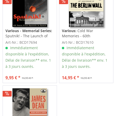
Various - Memorial Series:
Various:
Cold War
Sputnik! - The Launch of
Memories - 60th
the Space Race (CD)
Anniversary Of The...
Art-Nr.: BCD17694
Art-Nr.: BCD17610
Immédiatement
Immédiatement
disponible à l'expédition,
disponible à l'expédition,
Délai de livraison** env. 1
Délai de livraison** env. 1
à 3 jours ouvrés.
à 3 jours ouvrés.
9,95 € *
14,95 € *
16,95 € *
16,95 € *