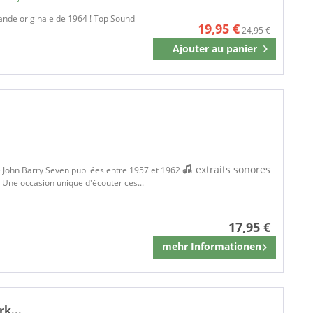
bande originale de 1964 ! Top Sound
19,95 €
24,95 €
Ajouter au
panier
Mémoriser
extraits sonores
de John Barry Seven publiées entre 1957 et 1962 en
 Une occasion unique d'écouter ces...
17,95 €
mehr Informationen
Mémoriser
k...