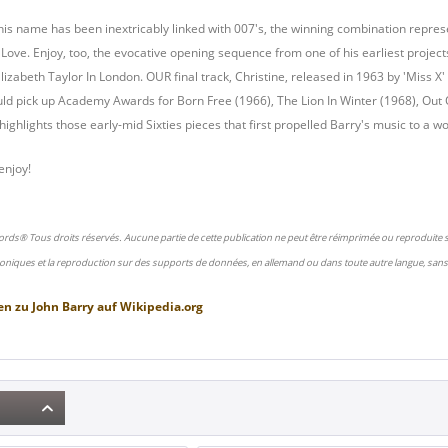
 his name has been inextricably linked with 007's, the winning combination repres
 Love. Enjoy, too, the evocative opening sequence from one of his earliest projec
izabeth Taylor In London. OUR final track, Christine, released in 1963 by 'Miss X'
ould pick up Academy Awards for Born Free (1966), The Lion In Winter (1968), Out
highlights those early-mid Sixties pieces that first propelled Barry's music to a 
enjoy!
ords® Tous droits réservés. Aucune partie de cette publication ne peut être réimprimée ou reproduite
oniques et la reproduction sur des supports de données, en allemand ou dans toute autre langue, sans 
en zu
John Barry
auf
Wikipedia.org