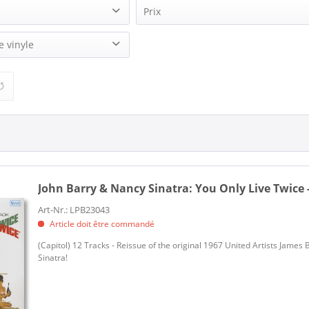
Prix
)
e vinyle
16,95 €
26,95 €
de
à
 His Orchestra (1)
3)
 Nancy Sinatra (1)
John Barry & Nancy Sinatra:
You Only Live Twice -
Art-Nr.: LPB23043
Article doit être commandé
(Capitol) 12 Tracks - Reissue of the original 1967 United Artists Jam
Sinatra!