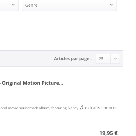
Genre
Pop (2)
Rock'n'Roll (1)
Soundtracks & Musicals (4)
Articles par page :
 Original Motion Picture...
extraits sonores
es Bond movie soundtrack album, featuring Nancy
19,95 €