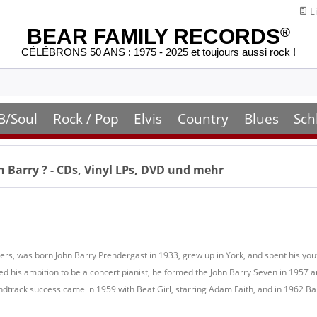
Li
BEAR FAMILY RECORDS
®
CÉLÉBRONS 50 ANS : 1975 - 2025 et toujours aussi rock !
B/Soul
Rock / Pop
Elvis
Country
Blues
Sch
n Barry
? - CDs, Vinyl LPs, DVD und mehr
rs, was born John Barry Prendergast in 1933, grew up in York, and spent his yout
led his ambition to be a concert pianist, he formed the John Barry Seven in 1957
ndtrack success came in 1959 with Beat Girl, starring Adam Faith, and in 1962 Bar