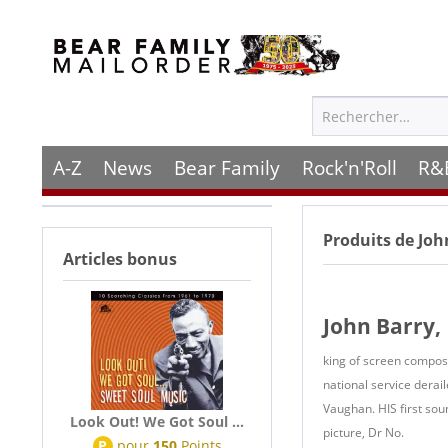
A-Z
News
Bear Family
Rock'n'Roll
R&
Produits de
Joh
Articles bonus
John Barry,
king of screen compose
national service derai
Vaughan. HIS first sou
Look Out! We Got Soul ...
picture, Dr No.
P
pour
150
Points