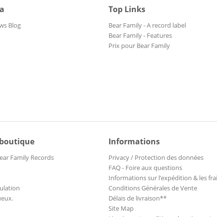
ia
Top Links
ws Blog
Bear Family - A record label
Bear Family - Features
Prix pour Bear Family
 boutique
Informations
ear Family Records
Privacy / Protection des données
FAQ - Foire aux questions
Informations sur l’expédition & les fra
ulation
Conditions Générales de Vente
ueux.
Délais de livraison**
Site Map