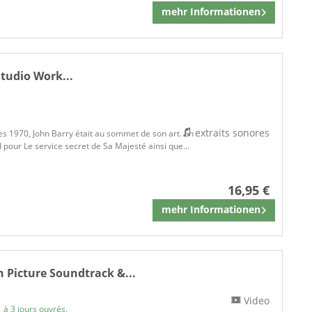
mehr Informationen
Mémoriser
Studio Work...
extraits sonores
es 1970, John Barry était au sommet de son art. En
pour Le service secret de Sa Majesté ainsi que...
16,95 €
mehr Informationen
Mémoriser
n Picture Soundtrack &...
Video
 à 3 jours ouvrés.