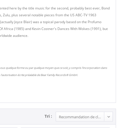
ented here by the title music for the second, probably best ever, Bond
ts, Zulu, plus several notable pieces from the US ABC-TV 1963
 (actually Joyce Blair) was a topical parody based on the Profumo
 Of Africa (1985) and Kevin Costner's Dances With Wolves (1991), but
worldwide audience.
 sous quelque forme ou par quelque moyen que ce soit, y compris l'incorporation dans
l'autorisation écrite préalable de Bear Family Records® GmbH.
Tri :