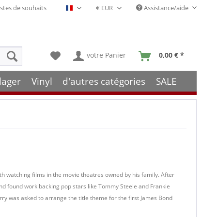
stes de souhaits
Assistance/aide
Français- FR
votre Panier
0,00 € *
lager
Vinyl
d'autres catégories
SALE
h watching films in the movie theatres owned by his family. After
 and found work backing pop stars like Tommy Steele and Frankie
ry was asked to arrange the title theme for the first James Bond