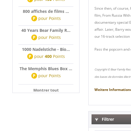
Since then, of course,
800 affiches de films ...
film, From Russia With
P
pour
Points
documentary special El
affair. Later, Barry w
40 Years Bear Family R...
our 16-track selection 
P
pour
Points
1000 Nadelstiche - Bio...
Pass the popcorn and 
P
pour
400
Points
The Memphis Blues Box ...
Copyright © Bear Family Rec
P
pour
Points
des bases de données électr
Weitere Information
Montrer tout
Filtrer