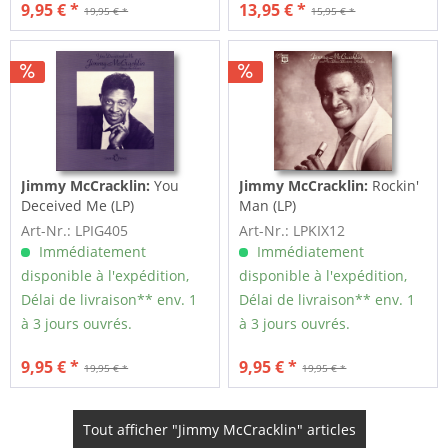
9,95 € *
13,95 € *
19,95 € *
15,95 € *
Jimmy McCracklin:
You
Jimmy McCracklin:
Rockin'
Deceived Me (LP)
Man (LP)
Art-Nr.: LPIG405
Art-Nr.: LPKIX12
Immédiatement
Immédiatement
disponible à l'expédition,
disponible à l'expédition,
Délai de livraison** env. 1
Délai de livraison** env. 1
à 3 jours ouvrés.
à 3 jours ouvrés.
9,95 € *
9,95 € *
19,95 € *
19,95 € *
Tout afficher "Jimmy McCracklin" articles