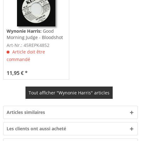
Wynonie Harris:
Good
Morning Judge - Bloodshot
Eyes ((7inch,...
Art-Nr.: 45REPK4852
Article doit être
commandé
11,95 € *
Tout afficher "Wynonie Harris" articles
Articles similaires
Les clients ont aussi acheté