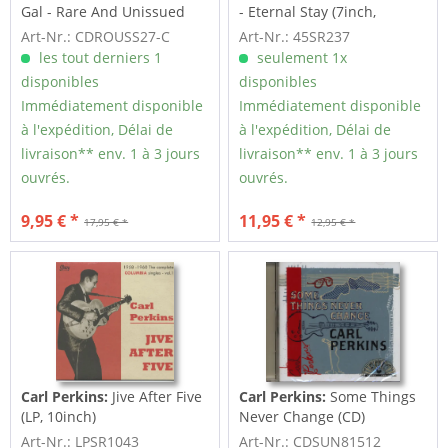
Gal - Rare And Unissued
- Eternal Stay (7inch,
Sun Masters...
45rpm)
Art-Nr.: CDROUSS27-C
Art-Nr.: 45SR237
les tout derniers 1
seulement 1x
disponibles
disponibles
Immédiatement disponible
Immédiatement disponible
à l'expédition, Délai de
à l'expédition, Délai de
livraison** env. 1 à 3 jours
livraison** env. 1 à 3 jours
ouvrés.
ouvrés.
9,95 € *
11,95 € *
17,95 € *
12,95 € *
Carl Perkins:
Jive After Five
Carl Perkins:
Some Things
(LP, 10inch)
Never Change (CD)
Art-Nr.: LPSR1043
Art-Nr.: CDSUN81512