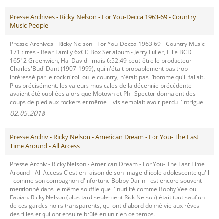
Presse Archives - Ricky Nelson - For You-Decca 1963-69 - Country
Music People
Presse Archives - Ricky Nelson - For You-Decca 1963-69 - Country Music
171 titres - Bear Family 6xCD Box Set album - Jerry Fuller, Ellie BCD
16512 Greenwich, Hal David - mais 6:52:49 peut-être le producteur
Charles'Bud' Dant (1907-1999), qui n'était probablement pas trop
intéressé par le rock'n'roll ou le country, n'était pas l'homme qu'il fallait.
Plus précisément, les valeurs musicales de la décennie précédente
avaient été oubliées alors que Motown et Phil Spector donnaient des
coups de pied aux rockers et même Elvis semblait avoir perdu l'intrigue
02.05.2018
Presse Archiv - Ricky Nelson - American Dream - For You- The Last
Time Around - All Access
Presse Archiv - Ricky Nelson - American Dream - For You- The Last Time
Around - All Access C'est en raison de son image d'idole adolescente qu'il
- comme son compagnon d'infortune Bobby Darin - est encore souvent
mentionné dans le même souffle que l'inutilité comme Bobby Vee ou
Fabian. Ricky Nelson (plus tard seulement Rick Nelson) était tout sauf un
de ces gardes noirs transparents, qui ont d'abord donné vie aux rêves
des filles et qui ont ensuite brûlé en un rien de temps.