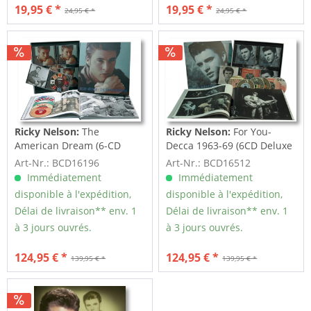
19,95 € *
19,95 € *
24,95 € *
24,95 € *
Ricky Nelson:
The
Ricky Nelson:
For You-
American Dream (6-CD
Decca 1963-69 (6CD Deluxe
Deluxe Box Set)
Box Set)
Art-Nr.: BCD16196
Art-Nr.: BCD16512
Immédiatement
Immédiatement
disponible à l'expédition,
disponible à l'expédition,
Délai de livraison** env. 1
Délai de livraison** env. 1
à 3 jours ouvrés.
à 3 jours ouvrés.
124,95 € *
124,95 € *
139,95 € *
139,95 € *