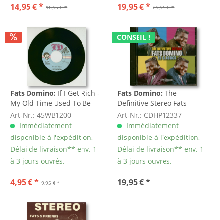
14,95 € *
19,95 € *
16,95 € *
29,95 € *
CONSEIL !
Fats Domino:
If I Get Rich -
Fats Domino:
The
My Old Time Used To Be
Definitive Stereo Fats
(7inch,...
Domino - 29 Classics...
Art-Nr.: 45WB1200
Art-Nr.: CDHP12337
Immédiatement
Immédiatement
disponible à l'expédition,
disponible à l'expédition,
Délai de livraison** env. 1
Délai de livraison** env. 1
à 3 jours ouvrés.
à 3 jours ouvrés.
4,95 € *
19,95 € *
9,95 € *