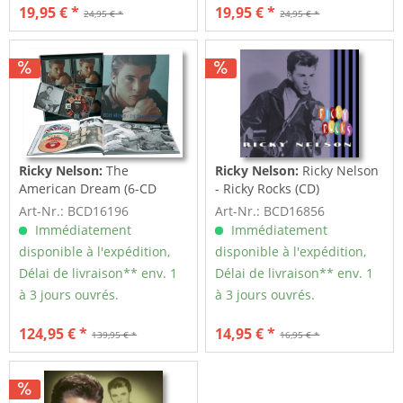
19,95 € *
19,95 € *
24,95 € *
24,95 € *
Ricky Nelson:
The
Ricky Nelson:
Ricky Nelson
American Dream (6-CD
- Ricky Rocks (CD)
Deluxe Box Set)
Art-Nr.: BCD16196
Art-Nr.: BCD16856
Immédiatement
Immédiatement
disponible à l'expédition,
disponible à l'expédition,
Délai de livraison** env. 1
Délai de livraison** env. 1
à 3 jours ouvrés.
à 3 jours ouvrés.
124,95 € *
14,95 € *
139,95 € *
16,95 € *