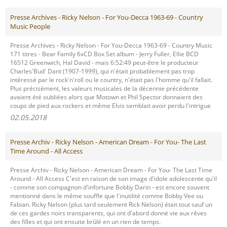
Presse Archives - Ricky Nelson - For You-Decca 1963-69 - Country
Music People
Presse Archives - Ricky Nelson - For You-Decca 1963-69 - Country Music
171 titres - Bear Family 6xCD Box Set album - Jerry Fuller, Ellie BCD
16512 Greenwich, Hal David - mais 6:52:49 peut-être le producteur
Charles'Bud' Dant (1907-1999), qui n'était probablement pas trop
intéressé par le rock'n'roll ou le country, n'était pas l'homme qu'il fallait.
Plus précisément, les valeurs musicales de la décennie précédente
avaient été oubliées alors que Motown et Phil Spector donnaient des
coups de pied aux rockers et même Elvis semblait avoir perdu l'intrigue
02.05.2018
Presse Archiv - Ricky Nelson - American Dream - For You- The Last
Time Around - All Access
Presse Archiv - Ricky Nelson - American Dream - For You- The Last Time
Around - All Access C'est en raison de son image d'idole adolescente qu'il
- comme son compagnon d'infortune Bobby Darin - est encore souvent
mentionné dans le même souffle que l'inutilité comme Bobby Vee ou
Fabian. Ricky Nelson (plus tard seulement Rick Nelson) était tout sauf un
de ces gardes noirs transparents, qui ont d'abord donné vie aux rêves
des filles et qui ont ensuite brûlé en un rien de temps.