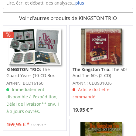
Lire, écr. et débatt. des analyses…
plus
Voir d'autres produits de KINGSTON TRIO
KINGSTON TRIO:
The
The Kingston Trio:
The 50s
Guard Years (10-CD Box
And The 60s (2-CD)
Set)
Art-Nr.: BCD16160
Art-Nr.: CD3931036
Immédiatement
Article doit être
disponible à l'expédition,
commandé
Délai de livraison** env. 1
19,95 € *
à 3 jours ouvrés.
169,95 € *
188,95 € *